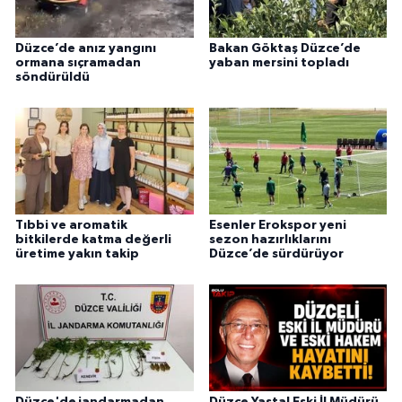
Düzce’de anız yangını
Bakan Göktaş Düzce’de
ormana sıçramadan
yaban mersini topladı
söndürüldü
Tıbbi ve aromatik
Esenler Erokspor yeni
bitkilerde katma değerli
sezon hazırlıklarını
üretime yakın takip
Düzce’de sürdürüyor
Düzce'de jandarmadan
Düzce Yasta! Eski İl Müdürü