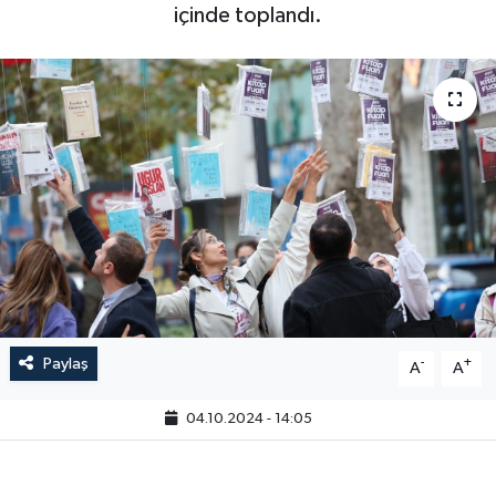
içinde toplandı.
Paylaş
-
+
A
A
04.10.2024 - 14:05