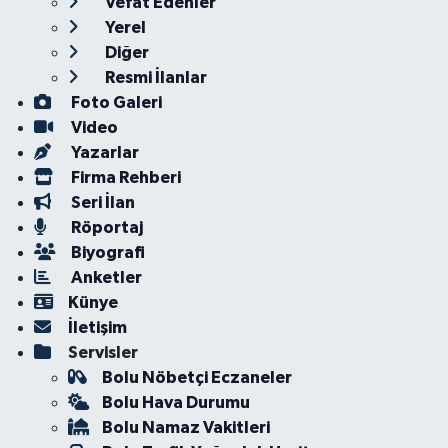
Vefat Edenler
Yerel
Diğer
Resmi İlanlar
Foto Galeri
Video
Yazarlar
Firma Rehberi
Seri İlan
Röportaj
Biyografi
Anketler
Künye
İletişim
Servisler
Bolu Nöbetçi Eczaneler
Bolu Hava Durumu
Bolu Namaz Vakitleri