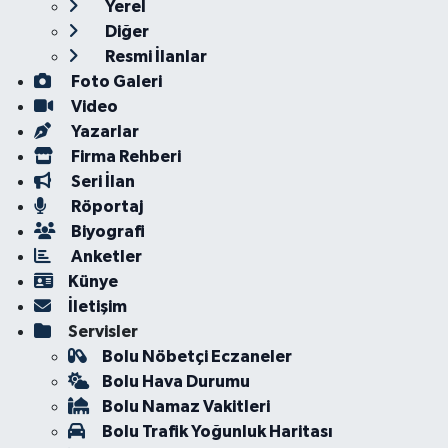
Yerel
Diğer
Resmi İlanlar
Foto Galeri
Video
Yazarlar
Firma Rehberi
Seri İlan
Röportaj
Biyografi
Anketler
Künye
İletişim
Servisler
Bolu Nöbetçi Eczaneler
Bolu Hava Durumu
Bolu Namaz Vakitleri
Bolu Trafik Yoğunluk Haritası