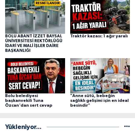
RESMİ İLANDIR
BOLU ABANT İZZET BAYSAL
Traktör kazası: 1 ağır yaralı
ÜNİVERSİTESİ REKTÖRLÜĞÜ
İDARİ VE MALİ İŞLER DAİRE
BAŞKANLIĞI
Bolu belediyesi
"Anne sütü, bebeğin
başkanvekili Tuna
sağlıklı gelişimi için en ideal
Özcan'dan sert cevap
besindir"
Yükleniyor...