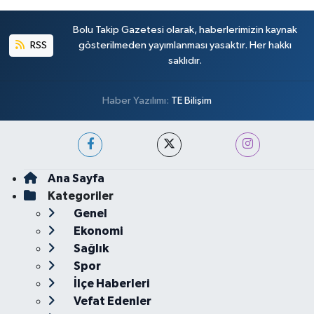
Bolu Takip Gazetesi olarak, haberlerimizin kaynak
RSS
gösterilmeden yayımlanması yasaktır. Her hakkı
saklıdır.
Haber Yazılımı:
TE Bilişim
Ana Sayfa
Kategoriler
Genel
Ekonomi
Sağlık
Spor
İlçe Haberleri
Vefat Edenler