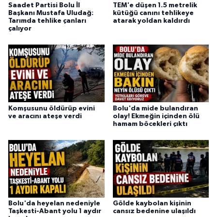
Saadet Partisi Bolu İl
TEM'e düşen 1.5 metrelik
Başkanı Mustafa Uludağ:
kütüğü canını tehlikeye
Tarımda tehlike çanları
atarak yoldan kaldırdı
çalıyor
Komşusunu öldürüp evini
Bolu'da mide bulandıran
ve aracını ateşe verdi
olay! Ekmeğin içinden ölü
hamam böcekleri çıktı
Bolu'da heyelan nedeniyle
Gölde kaybolan kişinin
Taşkesti-Abant yolu 1 aydır
cansız bedenine ulaşıldı