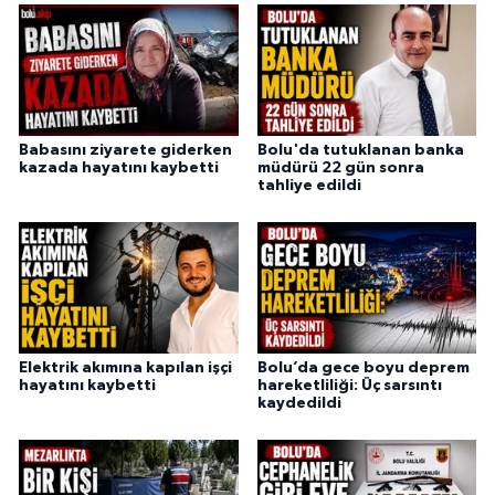
Babasını ziyarete giderken
Bolu'da tutuklanan banka
kazada hayatını kaybetti
müdürü 22 gün sonra
tahliye edildi
Elektrik akımına kapılan işçi
Bolu’da gece boyu deprem
hayatını kaybetti
hareketliliği: Üç sarsıntı
kaydedildi