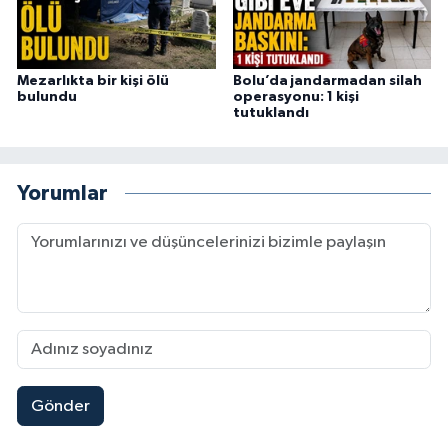
Mezarlıkta bir kişi ölü
Bolu’da jandarmadan silah
bulundu
operasyonu: 1 kişi
tutuklandı
Yorumlar
Gönder