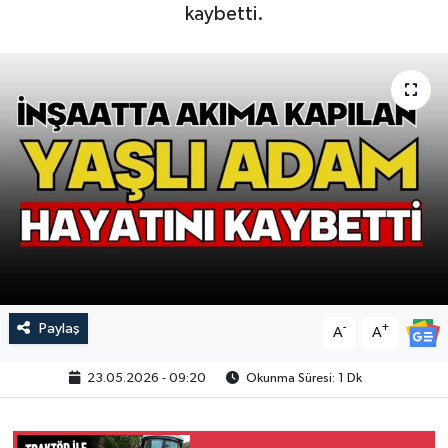
kaybetti.
Paylaş
-
+
A
A
23.05.2026 - 09:20
Okunma Süresi: 1 Dk