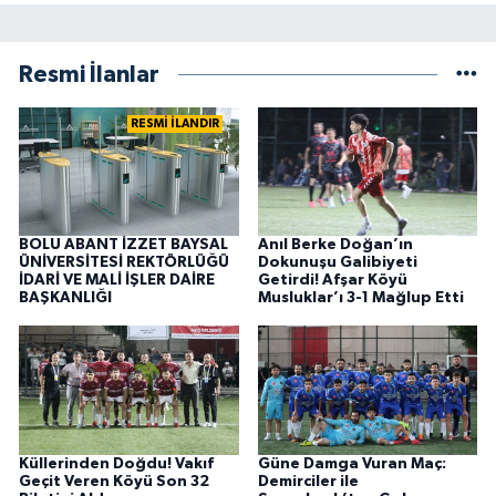
Resmi İlanlar
RESMİ İLANDIR
BOLU ABANT İZZET BAYSAL
Anıl Berke Doğan’ın
ÜNİVERSİTESİ REKTÖRLÜĞÜ
Dokunuşu Galibiyeti
İDARİ VE MALİ İŞLER DAİRE
Getirdi! Afşar Köyü
BAŞKANLIĞI
Musluklar’ı 3-1 Mağlup Etti
Küllerinden Doğdu! Vakıf
Güne Damga Vuran Maç:
Geçit Veren Köyü Son 32
Demirciler ile