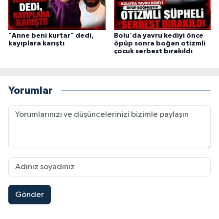
"Anne beni kurtar" dedi,
Bolu'da yavru kediyi önce
kayıplara karıştı
öpüp sonra boğan otizmli
çocuk serbest bırakıldı
Yorumlar
Gönder