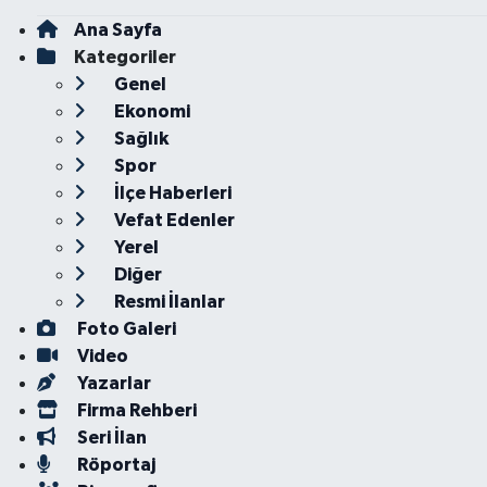
Ana Sayfa
Kategoriler
Genel
Ekonomi
Sağlık
Spor
İlçe Haberleri
Vefat Edenler
Yerel
Diğer
Resmi İlanlar
Foto Galeri
Video
Yazarlar
Firma Rehberi
Seri İlan
Röportaj