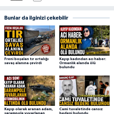
Bunlar da ilginizi çekebilir
Freni boşalan tır ortalığı
Kayıp kadından acı haber:
savaş alanına çevirdi
Ormanlık alanda ölü
bulundu
Kayıp olarak aranan adam,
Cami tuvaletinde cansız
şarampole yuvarlanan
bedeni bulundu