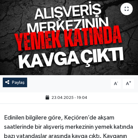
Paylaş
-
+
A
A
23.04.2025 - 19:04
Edinilen bilgilere göre, Keçiören’de akşam
saatlerinde bir alışveriş merkezinin yemek katında
bazı vatandaşlar arasında kavga çıktı. Kavganın