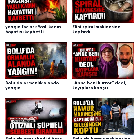
yangın faciası: Yaşlı kadın
Elini spiral makinesine
hayatını kaybetti
kaptırdı
Bolu’da ormanlık alanda
"Anne beni kurtar" dedi,
yangın
kayıplara karıştı