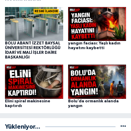
RESMİ İLANDIR
BOLU ABANT İZZET BAYSAL
yangın faciası: Yaşlı kadın
ÜNİVERSİTESİ REKTÖRLÜĞÜ
hayatını kaybetti
İDARİ VE MALİ İŞLER DAİRE
BAŞKANLIĞI
Elini spiral makinesine
Bolu’da ormanlık alanda
kaptırdı
yangın
Yükleniyor...