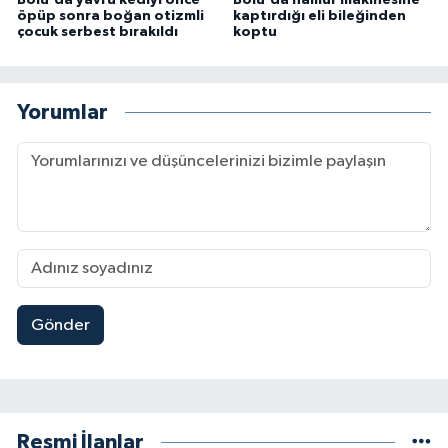
Bolu'da yavru kediyi önce
Bolu'da hamur makinesine
öpüp sonra boğan otizmli
kaptırdığı eli bileğinden
çocuk serbest bırakıldı
koptu
Yorumlar
Gönder
Resmi İlanlar