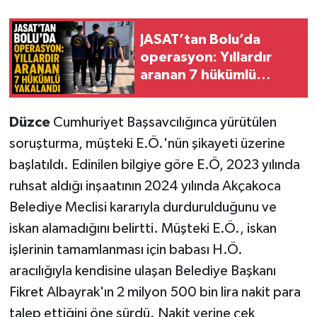
JASAT’tan Bolu’da
operasyon: Yıllardır
aranan 7 hükümlü
yakalandı
Düzce
Cumhuriyet Başsavcılığınca yürütülen
soruşturma, müşteki E.Ö.'nün şikayeti üzerine
başlatıldı. Edinilen bilgiye göre E.Ö, 2023 yılında
ruhsat aldığı inşaatının 2024 yılında Akçakoca
Belediye Meclisi kararıyla durdurulduğunu ve
iskan alamadığını belirtti. Müşteki E.Ö., iskan
işlerinin tamamlanması için babası H.Ö.
aracılığıyla kendisine ulaşan Belediye Başkanı
Fikret Albayrak'ın 2 milyon 500 bin lira nakit para
talep ettiğini öne sürdü. Nakit yerine çek