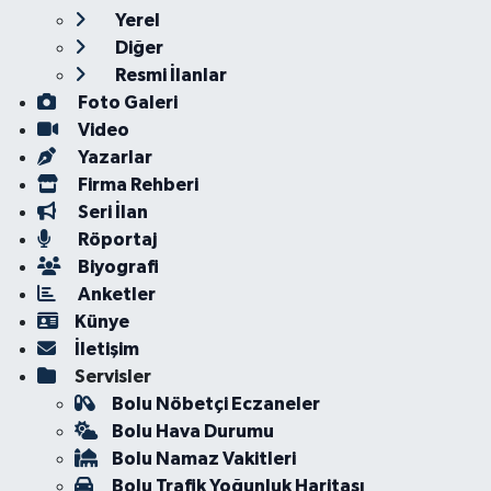
Yerel
Diğer
Resmi İlanlar
Foto Galeri
Video
Yazarlar
Firma Rehberi
Seri İlan
Röportaj
Biyografi
Anketler
Künye
İletişim
Servisler
Bolu Nöbetçi Eczaneler
Bolu Hava Durumu
Bolu Namaz Vakitleri
Bolu Trafik Yoğunluk Haritası