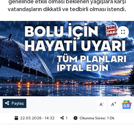
genelinde etkili olması beklenen yağışlara karşı
vatandaşların dikkatli ve tedbirli olması istendi.
Paylaş
-
+
A
A
22.05.2026 - 14:32
1
Okunma Süresi: 1 Dk