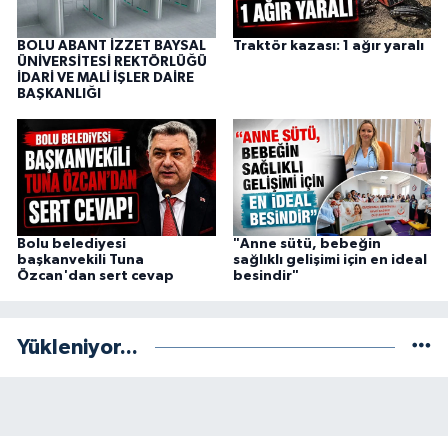
BOLU ABANT İZZET BAYSAL
Traktör kazası: 1 ağır yaralı
ÜNİVERSİTESİ REKTÖRLÜĞÜ
İDARİ VE MALİ İŞLER DAİRE
BAŞKANLIĞI
Bolu belediyesi
"Anne sütü, bebeğin
başkanvekili Tuna
sağlıklı gelişimi için en ideal
Özcan'dan sert cevap
besindir"
Yükleniyor...