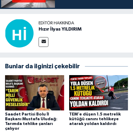
EDITÖR HAKKINDA
Hızır İlyas YILDIRIM
Bunlar da ilginizi çekebilir
Saadet Partisi Bolu İl
TEM'e düşen 1.5 metrelik
Başkanı Mustafa Uludağ:
kütüğü canını tehlikeye
Tarımda tehlike çanları
atarak yoldan kaldırdı
çalıyor