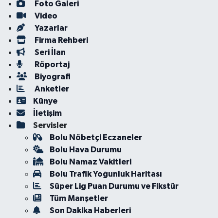
Foto Galeri
Video
Yazarlar
Firma Rehberi
Seri İlan
Röportaj
Biyografi
Anketler
Künye
İletişim
Servisler
Bolu Nöbetçi Eczaneler
Bolu Hava Durumu
Bolu Namaz Vakitleri
Bolu Trafik Yoğunluk Haritası
Süper Lig Puan Durumu ve Fikstür
Tüm Manşetler
Son Dakika Haberleri