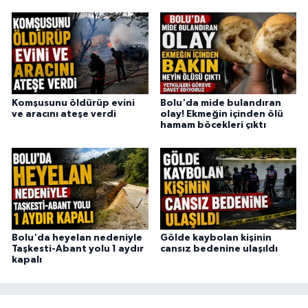
Komşusunu öldürüp evini
Bolu'da mide bulandıran
ve aracını ateşe verdi
olay! Ekmeğin içinden ölü
hamam böcekleri çıktı
Bolu'da heyelan nedeniyle
Gölde kaybolan kişinin
Taşkesti-Abant yolu 1 aydır
cansız bedenine ulaşıldı
kapalı