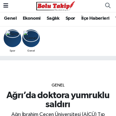
Genel
Ekonomi
Sağlık
Spor
İlçe Haberleri
Spor
Genel
GENEL
Ağrı’da doktora yumruklu
saldırı
Ağrı İbrahim Çeçen Üniversitesi (AİÇÜ) Tıp