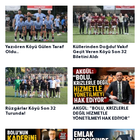
Yazıören Köyü Gülen Taraf
Küllerinden Doğdu! Vakıf
Oldu..
Geçit Veren Köyü Son 32
Biletini Aldı
Rüzgârlar Köyü Son 32
AKGÜL: “BOLU, KRİZLERLE
Turunda!
DEĞİL HİZMETLE
YÖNETİLMEYİ HAK EDİYOR”