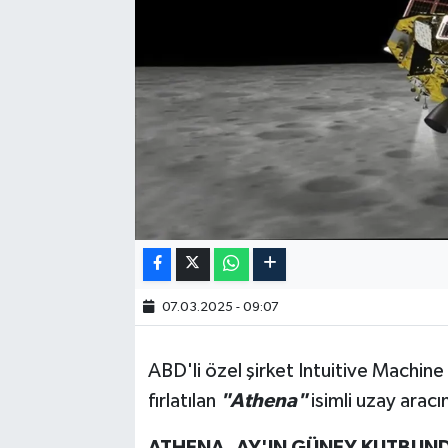
07.03.2025 - 09:07
ABD'li özel şirket Intuitive Machine 
fırlatılan
"Athena"
isimli uzay aracın
ATHENA, AY'IN GÜNEY KUTBUN