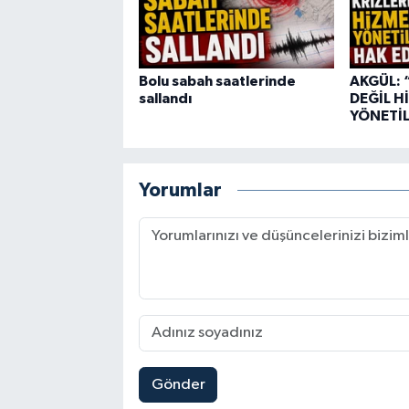
Bolu sabah saatlerinde
AKGÜL: 
sallandı
DEĞİL H
YÖNETİL
Yorumlar
Gönder