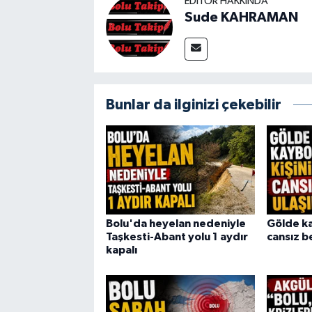
EDITÖR HAKKINDA
Sude KAHRAMAN
Bunlar da ilginizi çekebilir
Bolu'da heyelan nedeniyle
Gölde ka
Taşkesti-Abant yolu 1 aydır
cansız b
kapalı