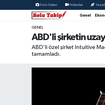
Foto Galeri
Videolar
Yazarl
Genel
Ekon
GENEL
ABD'li şirketin uzay 
ABD'li özel şirket Intuitive M
tamamladı.