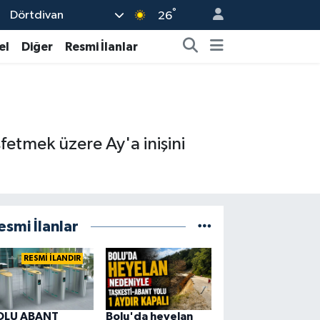
°
Dörtdivan
26
el
Diğer
Resmi İlanlar
fetmek üzere Ay'a inişini
esmi İlanlar
RESMİ İLANDIR
OLU ABANT
Bolu'da heyelan