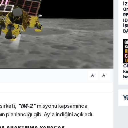
İ
Ü
R
İD
İŞ
B
G
ki
-
+
A
A
be
Y
şirketi,
"IM-2"
misyonu kapsamında
ın planlandığı gibi Ay'a indiğini açıkladı.
DA ARAŞTIRMA YAPACAK