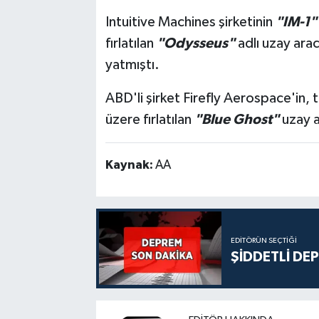
Intuitive Machines şirketinin
"IM-1"
fırlatılan
"Odysseus"
adlı uzay arac
yatmıştı.
ABD'li şirket Firefly Aerospace'in, 
üzere fırlatılan
"Blue Ghost"
uzay a
Kaynak:
AA
EDITÖRÜN SEÇTIĞI
ŞİDDETLİ DE