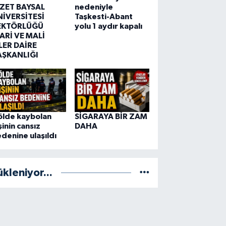
ZZET BAYSAL
nedeniyle
NİVERSİTESİ
Taşkesti-Abant
EKTÖRLÜĞÜ
yolu 1 aydır kapalı
ARİ VE MALİ
LER DAİRE
AŞKANLIĞI
ölde kaybolan
SİGARAYA BİR ZAM
şinin cansız
DAHA
denine ulaşıldı
ükleniyor...