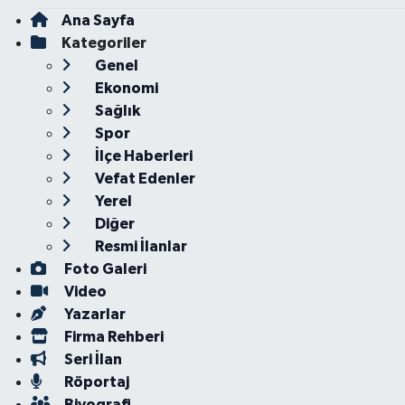
Ana Sayfa
Kategoriler
Genel
Ekonomi
Sağlık
Spor
İlçe Haberleri
Vefat Edenler
Yerel
Diğer
Resmi İlanlar
Foto Galeri
Video
Yazarlar
Firma Rehberi
Seri İlan
Röportaj
Biyografi