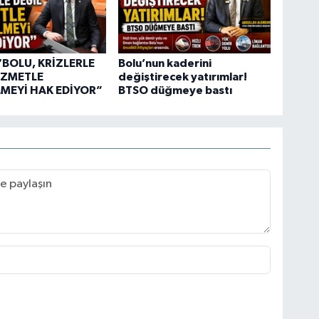
“BOLU, KRİZLERLE
Bolu’nun kaderini
İZMETLE
değiştirecek yatırımlar!
MEYİ HAK EDİYOR”
BTSO düğmeye bastı