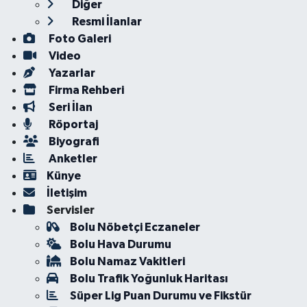
Diğer
Resmi İlanlar
Foto Galeri
Video
Yazarlar
Firma Rehberi
Seri İlan
Röportaj
Biyografi
Anketler
Künye
İletişim
Servisler
Bolu Nöbetçi Eczaneler
Bolu Hava Durumu
Bolu Namaz Vakitleri
Bolu Trafik Yoğunluk Haritası
Süper Lig Puan Durumu ve Fikstür