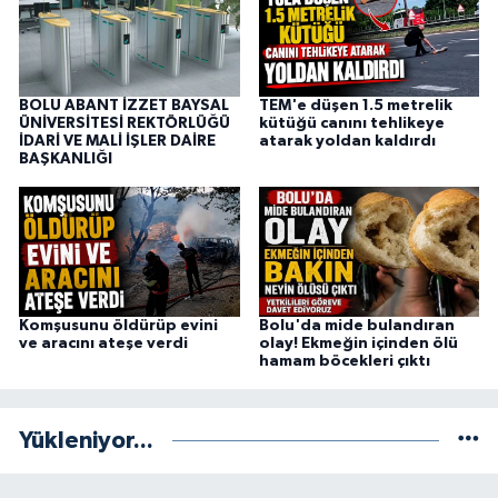
BOLU ABANT İZZET BAYSAL
TEM'e düşen 1.5 metrelik
ÜNİVERSİTESİ REKTÖRLÜĞÜ
kütüğü canını tehlikeye
İDARİ VE MALİ İŞLER DAİRE
atarak yoldan kaldırdı
BAŞKANLIĞI
Komşusunu öldürüp evini
Bolu'da mide bulandıran
ve aracını ateşe verdi
olay! Ekmeğin içinden ölü
hamam böcekleri çıktı
Yükleniyor...