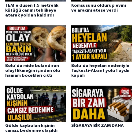
TEM'e düşen 1.5 metrelik
Komşusunu öldürüp evini
kütüğü canını tehlikeye
ve aracını ateşe verdi
atarak yoldan kaldırdı
Bolu'da mide bulandıran
Bolu'da heyelan nedeniyle
olay! Ekmeğin içinden ölü
Taşkesti-Abant yolu 1 aydır
hamam böcekleri çıktı
kapalı
Gölde kaybolan kişinin
SİGARAYA BİR ZAM DAHA
cansız bedenine ulaşıldı