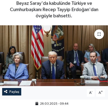
Beyaz Saray'da kabulünde Türkiye ve
Cumhurbaşkanı Recep Tayyip Erdoğan'dan
övgüyle bahsetti.
Paylaş
-
+
A
A
26.03.2025 - 09:44