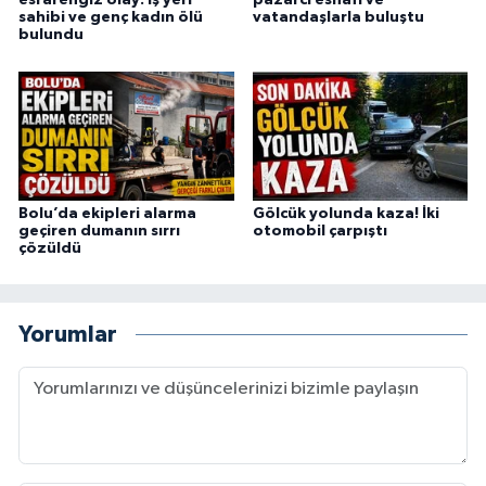
esrarengiz olay: İş yeri
pazarcı esnafı ve
sahibi ve genç kadın ölü
vatandaşlarla buluştu
bulundu
Bolu’da ekipleri alarma
Gölcük yolunda kaza! İki
geçiren dumanın sırrı
otomobil çarpıştı
çözüldü
Yorumlar