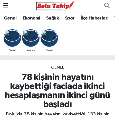
Genel
Ekonomi
Sağlık
Spor
İlçe Haberleri
Genel
Asayiş
Genel
GENEL
78 kişinin hayatını
kaybettiği faciada ikinci
hesaplaşmanın ikinci günü
başladı
Bolu'da 78 kişinin hayatını kaybettiği, 133 kişinin