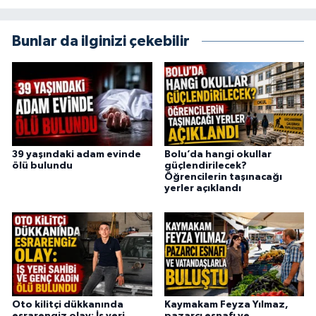
Bunlar da ilginizi çekebilir
39 yaşındaki adam evinde
Bolu’da hangi okullar
ölü bulundu
güçlendirilecek?
Öğrencilerin taşınacağı
yerler açıklandı
Oto kilitçi dükkanında
Kaymakam Feyza Yılmaz,