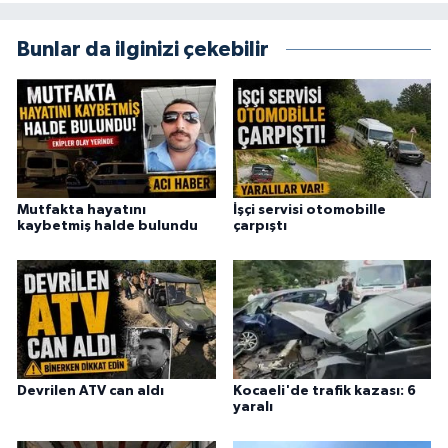
Bunlar da ilginizi çekebilir
Mutfakta hayatını
İşçi servisi otomobille
kaybetmiş halde bulundu
çarpıştı
Devrilen ATV can aldı
Kocaeli'de trafik kazası: 6
yaralı