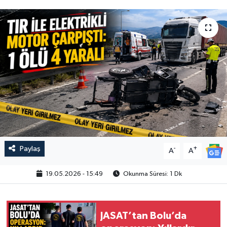
Paylaş
-
+
A
A
19.05.2026 - 15:49
Okunma Süresi: 1 Dk
JASAT’tan Bolu’da