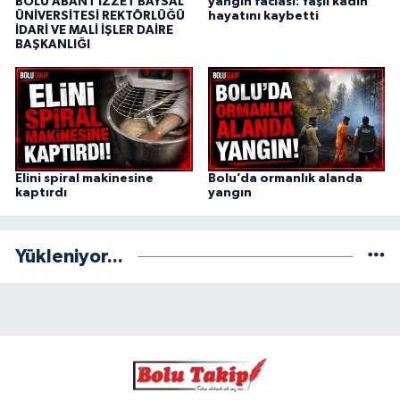
BOLU ABANT İZZET BAYSAL
yangın faciası: Yaşlı kadın
ÜNİVERSİTESİ REKTÖRLÜĞÜ
hayatını kaybetti
İDARİ VE MALİ İŞLER DAİRE
BAŞKANLIĞI
Elini spiral makinesine
Bolu’da ormanlık alanda
kaptırdı
yangın
Yükleniyor...