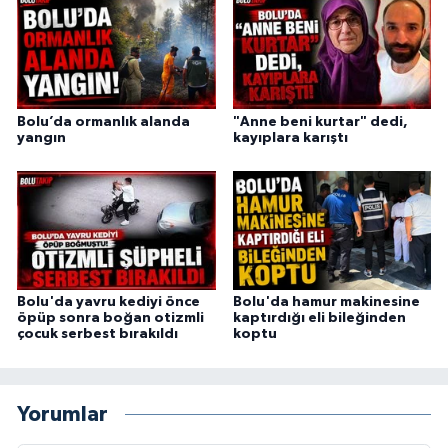
Bolu’da ormanlık alanda
"Anne beni kurtar" dedi,
yangın
kayıplara karıştı
Bolu'da yavru kediyi önce
Bolu'da hamur makinesine
öpüp sonra boğan otizmli
kaptırdığı eli bileğinden
çocuk serbest bırakıldı
koptu
Yorumlar