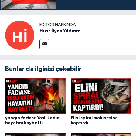
EDITÖR HAKKINDA
Hızır İlyas Yıldırım
Bunlar da ilginizi çekebilir
yangın faciası: Yaşlı kadın
Elini spiral makinesine
hayatını kaybetti
kaptırdı