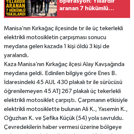
operasyon: Yıllardır
aranan 7 hükümlü
yakalandı
Manisa’nın Kırkağaç ilçesinde tır ile üç tekerlekli
elektrikli motosikletin çarpışması sonucu
meydana gelen kazada 1 kişi öldü 3 kişi de
yaralandı.
Kaza Manisa’nın Kırkağaç ilçesi Alay Kavşağında
meydana geldi. Edinilen bilgiye göre Enes B.
İdaresindeki 45 AUL 430 plakalı tır ile sürücüsü
öğrenilemeyen 45 ATJ 267 plakalı üç tekerlekli
elektrikli motosiklet çarpıştı. Çarpmanın etkisiyle
elektrikli motosiklette bulunan Ali K., Yasemin K.,
Oğuzhan K. ve Şefika Küçük (54) yola savruldu.
Çevredekilerin haber vermesi üzerine bölgeye