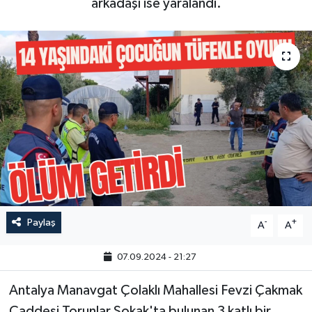
arkadaşı ise yaralandı.
Paylaş
-
+
A
A
07.09.2024 - 21:27
Antalya Manavgat Çolaklı Mahallesi Fevzi Çakmak
Caddesi Torunlar Sokak'ta bulunan 3 katlı bir