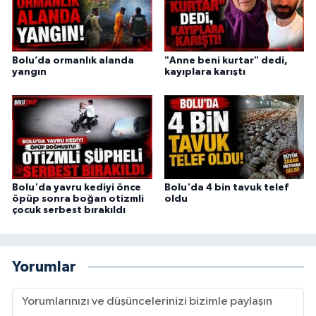
Bolu’da ormanlık alanda
"Anne beni kurtar" dedi,
yangın
kayıplara karıştı
Bolu'da yavru kediyi önce
Bolu'da 4 bin tavuk telef
öpüp sonra boğan otizmli
oldu
çocuk serbest bırakıldı
Yorumlar