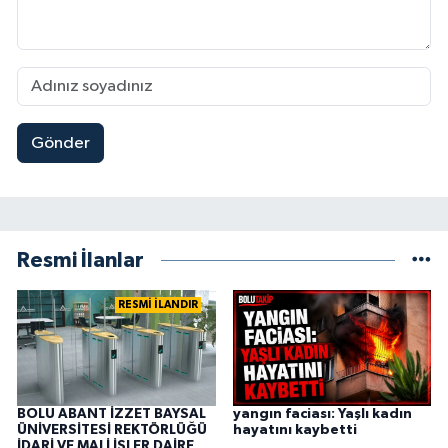
Gönder
Resmi İlanlar
RESMİ İLANDIR
BOLU ABANT İZZET BAYSAL
yangın faciası: Yaşlı kadın
ÜNİVERSİTESİ REKTÖRLÜĞÜ
hayatını kaybetti
İDARİ VE MALİ İŞLER DAİRE