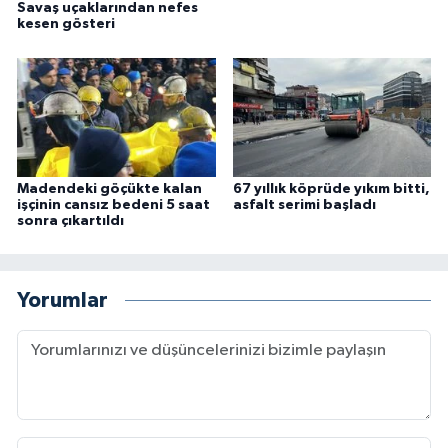
Savaş uçaklarından nefes
kesen gösteri
Madendeki göçükte kalan
67 yıllık köprüde yıkım bitti,
işçinin cansız bedeni 5 saat
asfalt serimi başladı
sonra çıkartıldı
Yorumlar