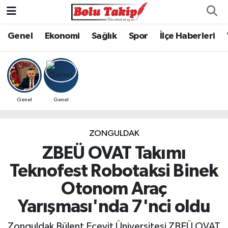
Genel
Ekonomi
Sağlık
Spor
İlçe Haberleri
Genel
Genel
ZONGULDAK
ZBEÜ OVAT Takımı
Teknofest Robotaksi Binek
Otonom Araç
Yarışması'nda 7'nci oldu
Zonguldak Bülent Ecevit Üniversitesi ZBEÜ OVAT