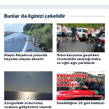
Bunlar da ilginizi çekebilir
Alaplı-Akçakoca yolunda
Yolun karşısına geçerken
heyelan ulaşımı aksattı
otomobilin çarptığı baba
ve oğlu ağır yaralandı
Zonguldak'ın kurtuluş
Emekliliğine 20 gün kalmıştı
coşkusu gökyüzüne taşındı: