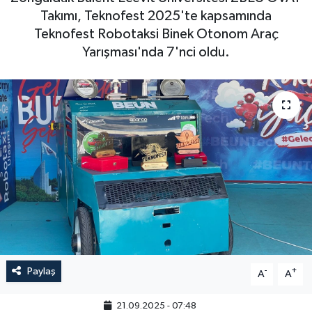
Takımı, Teknofest 2025'te kapsamında
Teknofest Robotaksi Binek Otonom Araç
Yarışması'nda 7'nci oldu.
Paylaş
-
+
A
A
21.09.2025 - 07:48