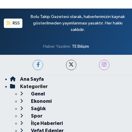
Bolu Takip Gazetesi olarak, haberlerimizin kaynak
RSS
gösterilmeden yayımlanması yasaktır. Her hakkı
saklıdır.
Haber Yazılımı:
TE Bilişim
Ana Sayfa
Kategoriler
Genel
Ekonomi
Sağlık
Spor
İlçe Haberleri
Vefat Edenler