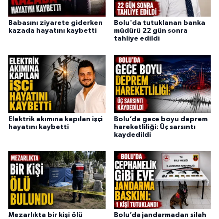
Babasını ziyarete giderken
Bolu'da tutuklanan banka
kazada hayatını kaybetti
müdürü 22 gün sonra
tahliye edildi
Elektrik akımına kapılan işçi
Bolu’da gece boyu deprem
hayatını kaybetti
hareketliliği: Üç sarsıntı
kaydedildi
Mezarlıkta bir kişi ölü
Bolu’da jandarmadan silah