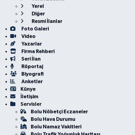
Yerel
Diğer
Resmi İlanlar
Foto Galeri
Video
Yazarlar
Firma Rehberi
Seri İlan
Röportaj
Biyografi
Anketler
Künye
İletişim
Servisler
Bolu Nöbetçi Eczaneler
Bolu Hava Durumu
Bolu Namaz Vakitleri
Bolu Trafik Yoğunluk Haritası