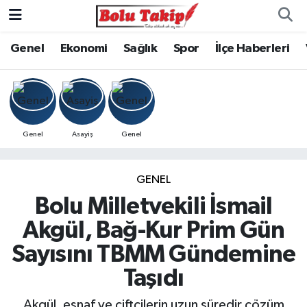
Genel
Ekonomi
Sağlık
Spor
İlçe Haberleri
Genel
Asayiş
Genel
GENEL
Bolu Milletvekili İsmail
Akgül, Bağ-Kur Prim Gün
Sayısını TBMM Gündemine
Taşıdı
Akgül, esnaf ve çiftçilerin uzun süredir çözüm