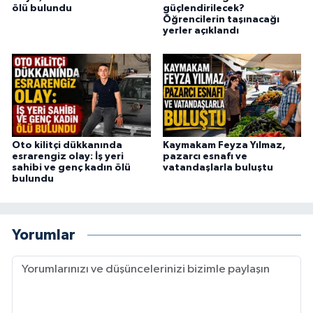
ölü bulundu
güçlendirilecek?
Öğrencilerin taşınacağı
yerler açıklandı
Oto kilitçi dükkanında
Kaymakam Feyza Yılmaz,
esrarengiz olay: İş yeri
pazarcı esnafı ve
sahibi ve genç kadın ölü
vatandaşlarla buluştu
bulundu
Yorumlar