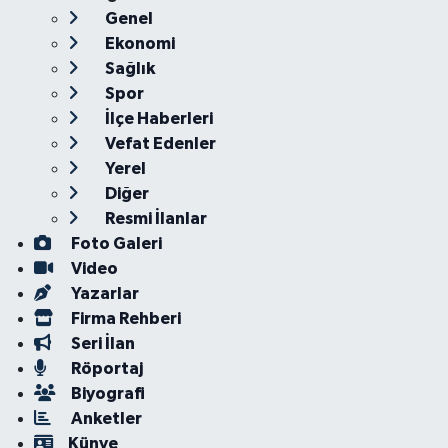
Genel
Ekonomi
Sağlık
Spor
İlçe Haberleri
Vefat Edenler
Yerel
Diğer
Resmi İlanlar
Foto Galeri
Video
Yazarlar
Firma Rehberi
Seri İlan
Röportaj
Biyografi
Anketler
Künye