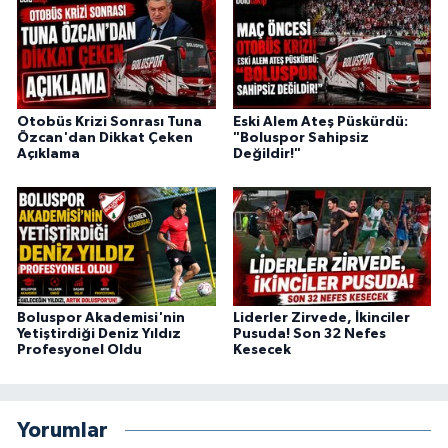
Otobüs Krizi Sonrası Tuna
Eski Alem Ateş Püskürdü:
Özcan'dan Dikkat Çeken
"Boluspor Sahipsiz
Açıklama
Değildir!"
Boluspor Akademisi'nin
Liderler Zirvede, İkinciler
Yetiştirdiği Deniz Yıldız
Pusuda! Son 32 Nefes
Profesyonel Oldu
Kesecek
Yorumlar