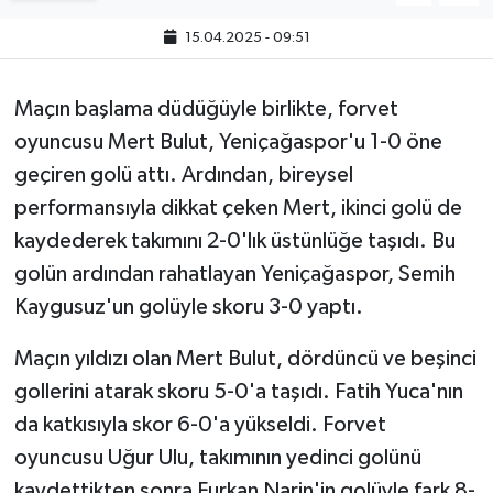
15.04.2025 - 09:51
Maçın başlama düdüğüyle birlikte, forvet
oyuncusu Mert Bulut, Yeniçağaspor'u 1-0 öne
geçiren golü attı. Ardından, bireysel
performansıyla dikkat çeken Mert, ikinci golü de
kaydederek takımını 2-0'lık üstünlüğe taşıdı. Bu
golün ardından rahatlayan Yeniçağaspor, Semih
Kaygusuz'un golüyle skoru 3-0 yaptı.
Maçın yıldızı olan Mert Bulut, dördüncü ve beşinci
gollerini atarak skoru 5-0'a taşıdı. Fatih Yuca'nın
da katkısıyla skor 6-0'a yükseldi. Forvet
oyuncusu Uğur Ulu, takımının yedinci golünü
kaydettikten sonra Furkan Narin'in golüyle fark 8-