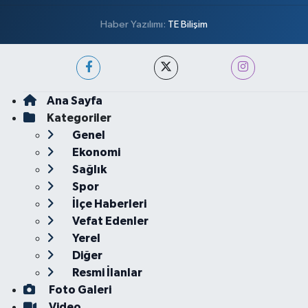
Haber Yazılımı:
TE Bilişim
Ana Sayfa
Kategoriler
Genel
Ekonomi
Sağlık
Spor
İlçe Haberleri
Vefat Edenler
Yerel
Diğer
Resmi İlanlar
Foto Galeri
Video