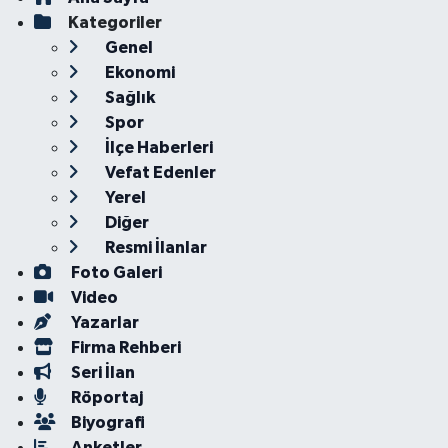
Kategoriler
Genel
Ekonomi
Sağlık
Spor
İlçe Haberleri
Vefat Edenler
Yerel
Diğer
Resmi İlanlar
Foto Galeri
Video
Yazarlar
Firma Rehberi
Seri İlan
Röportaj
Biyografi
Anketler