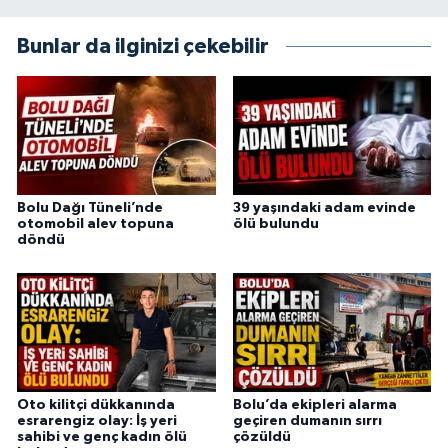
Bunlar da ilginizi çekebilir
Bolu Dağı Tüneli’nde
39 yaşındaki adam evinde
otomobil alev topuna
ölü bulundu
döndü
Oto kilitçi dükkanında
Bolu’da ekipleri alarma
esrarengiz olay: İş yeri
geçiren dumanın sırrı
sahibi ve genç kadın ölü
çözüldü