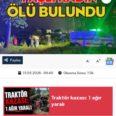
Paylaş
-
+
A
A
15.05.2026 - 09:40
Okunma Süresi: 1 Dk
Traktör kazası: 1 ağır
yaralı