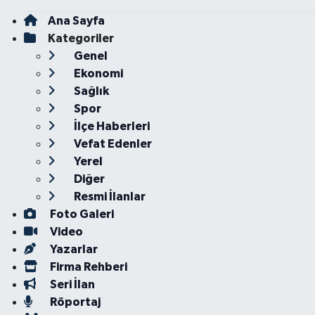
Ana Sayfa
Kategoriler
Genel
Ekonomi
Sağlık
Spor
İlçe Haberleri
Vefat Edenler
Yerel
Diğer
Resmi İlanlar
Foto Galeri
Video
Yazarlar
Firma Rehberi
Seri İlan
Röportaj