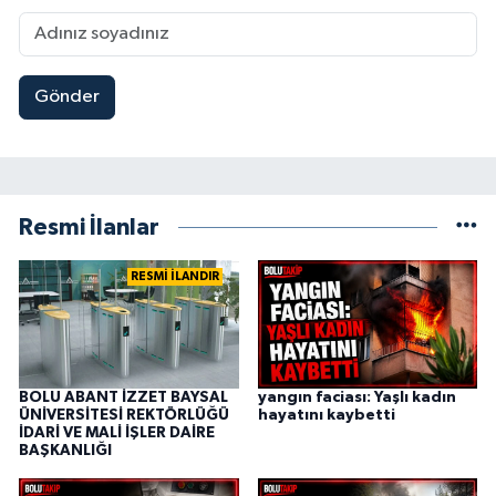
Gönder
Resmi İlanlar
RESMİ İLANDIR
BOLU ABANT İZZET BAYSAL
yangın faciası: Yaşlı kadın
ÜNİVERSİTESİ REKTÖRLÜĞÜ
hayatını kaybetti
İDARİ VE MALİ İŞLER DAİRE
BAŞKANLIĞI