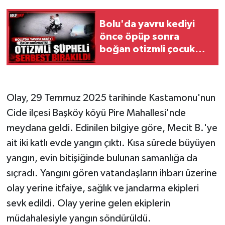
Bolu'da yavru kediyi
önce öpüp sonra
boğan otizmli çocuk
serbest bırakıldı
Olay, 29 Temmuz 2025 tarihinde Kastamonu'nun
Cide ilçesi Başköy köyü Pire Mahallesi'nde
meydana geldi. Edinilen bilgiye göre, Mecit B.'ye
ait iki katlı evde yangın çıktı. Kısa sürede büyüyen
yangın, evin bitişiğinde bulunan samanlığa da
sıçradı. Yangını gören vatandaşların ihbarı üzerine
olay yerine itfaiye, sağlık ve jandarma ekipleri
sevk edildi. Olay yerine gelen ekiplerin
müdahalesiyle yangın söndürüldü.