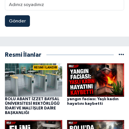
Gönder
Resmi İlanlar
RESMİ İLANDIR
BOLU ABANT İZZET BAYSAL
yangın faciası: Yaşlı kadın
ÜNİVERSİTESİ REKTÖRLÜĞÜ
hayatını kaybetti
İDARİ VE MALİ İŞLER DAİRE
BAŞKANLIĞI