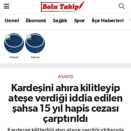
Genel
Ekonomi
Sağlık
Spor
İlçe Haberleri
Genel
Genel
ASAYIŞ
Kardeşini ahıra kilitleyip
ateşe verdiği iddia edilen
şahsa 15 yıl hapis cezası
çarptırıldı
Kardeşini kilitlediği ahırı ateşe verdiği iddiasıyla