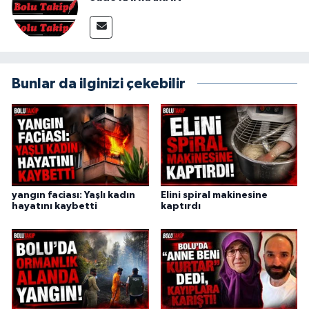
Bunlar da ilginizi çekebilir
yangın faciası: Yaşlı kadın
Elini spiral makinesine
hayatını kaybetti
kaptırdı