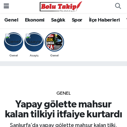
Genel
Ekonomi
Sağlık
Spor
İlçe Haberleri
Genel
Asayiş
Genel
GENEL
Yapay gölette mahsur
kalan tilkiyi itfaiye kurtardı
Şanlıurfa’da yapay gölette mahsur kalan tilki,