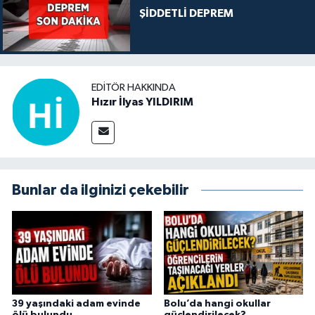
ŞİDDETLİ DEPREM
EDITÖR HAKKINDA
Hızır İlyas YILDIRIM
Bunlar da ilginizi çekebilir
39 yaşındaki adam evinde
Bolu’da hangi okullar
ölü bulundu
güçlendirilecek?