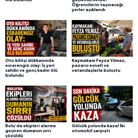
Öğrencilerin taşınacağı
yerler açıklandı
Oto kilitçi dükkanında
Kaymakam Feyza Yılmaz,
esrarengiz olay: İş yeri
pazarcı esnafı ve
sahibi ve genç kadın ölü
vatandaşlarla buluştu
bulundu
Bolu’da ekipleri alarma
Gölcük yolunda kaza! İki
geçiren dumanın sırrı
otomobil çarpıştı
çözüldü