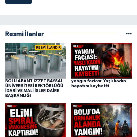
Resmi İlanlar
RESMİ İLANDIR
BOLU ABANT İZZET BAYSAL
yangın faciası: Yaşlı kadın
ÜNİVERSİTESİ REKTÖRLÜĞÜ
hayatını kaybetti
İDARİ VE MALİ İŞLER DAİRE
BAŞKANLIĞI