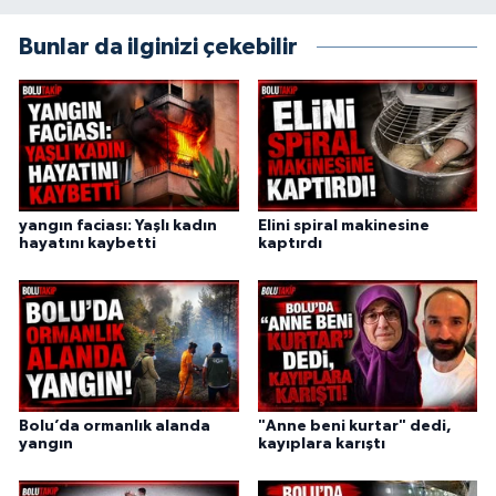
Bunlar da ilginizi çekebilir
yangın faciası: Yaşlı kadın
Elini spiral makinesine
hayatını kaybetti
kaptırdı
Bolu’da ormanlık alanda
"Anne beni kurtar" dedi,
yangın
kayıplara karıştı