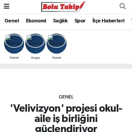
Genel
Ekonomi
Sağlık
Spor
İlçe Haberleri
Genel
Asayiş
Genel
GENEL
'Velivizyon' projesi okul-
aile iş birliğini
güçlendiriyor