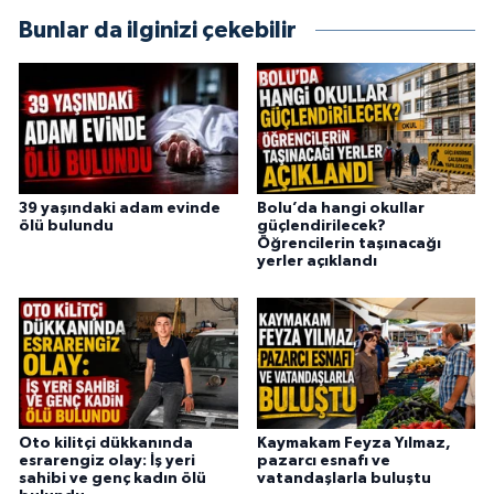
Bunlar da ilginizi çekebilir
39 yaşındaki adam evinde
Bolu’da hangi okullar
ölü bulundu
güçlendirilecek?
Öğrencilerin taşınacağı
yerler açıklandı
Oto kilitçi dükkanında
Kaymakam Feyza Yılmaz,
esrarengiz olay: İş yeri
pazarcı esnafı ve
sahibi ve genç kadın ölü
vatandaşlarla buluştu