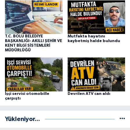
RESMİ İLANDIR
T.C. BOLU BELEDİYE
Mutfakta hayatını
BAŞKANLIĞI- AKILLI ŞEHİR VE
kaybetmiş halde bulundu
KENT BİLGİ SİSTEMLERİ
MÜDÜRLÜĞÜ
İşçi servisi otomobille
Devrilen ATV can aldı
çarpıştı
Yükleniyor...