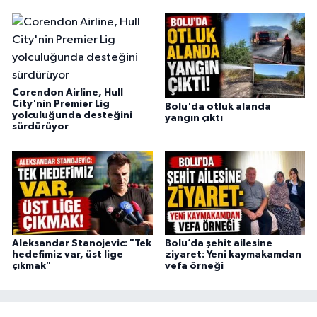
Corendon Airline, Hull
City'nin Premier Lig
Bolu'da otluk alanda
yolculuğunda desteğini
yangın çıktı
sürdürüyor
Aleksandar Stanojevic: "Tek
Bolu’da şehit ailesine
hedefimiz var, üst lige
ziyaret: Yeni kaymakamdan
çıkmak"
vefa örneği