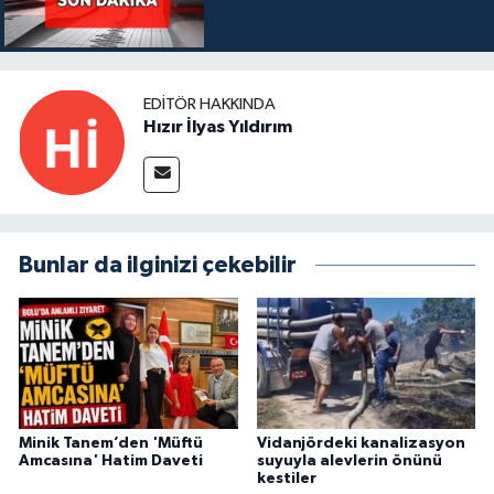
EDITÖR HAKKINDA
Hızır İlyas Yıldırım
Bunlar da ilginizi çekebilir
Minik Tanem’den 'Müftü
Vidanjördeki kanalizasyon
Amcasına' Hatim Daveti
suyuyla alevlerin önünü
kestiler