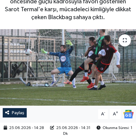
öncesinde güçlü kadrosuyla favori gösterilen
Sarot Termal'e karşı, mücadeleci kimliğiyle dikkat
çeken Blackbag sahaya çıktı.
Paylaş
-
+
A
A
25.06.2026 - 14:28
25.06.2026 - 14:31
Okunma Süresi: 1
Dk