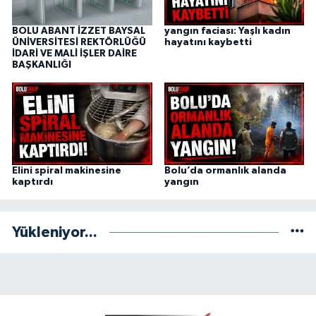
BOLU ABANT İZZET BAYSAL
yangın faciası: Yaşlı kadın
ÜNİVERSİTESİ REKTÖRLÜĞÜ
hayatını kaybetti
İDARİ VE MALİ İŞLER DAİRE
BAŞKANLIĞI
Elini spiral makinesine
Bolu’da ormanlık alanda
kaptırdı
yangın
Yükleniyor...