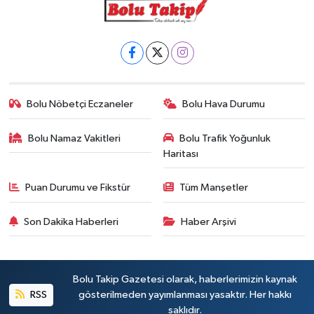
Bolu Nöbetçi Eczaneler
Bolu Hava Durumu
Bolu Namaz Vakitleri
Bolu Trafik Yoğunluk
Haritası
Puan Durumu ve Fikstür
Tüm Manşetler
Son Dakika Haberleri
Haber Arşivi
Bolu Takip Gazetesi olarak, haberlerimizin kaynak
RSS
gösterilmeden yayımlanması yasaktır. Her hakkı
saklıdır.