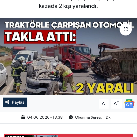
kazada 2 kişi yaralandı.
Paylaş
-
+
A
A
04.06.2026 - 13:38
Okunma Süresi: 1 Dk