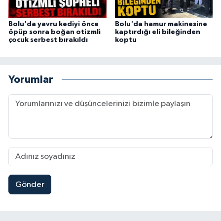
Bolu'da yavru kediyi önce
Bolu'da hamur makinesine
öpüp sonra boğan otizmli
kaptırdığı eli bileğinden
çocuk serbest bırakıldı
koptu
Yorumlar
Gönder