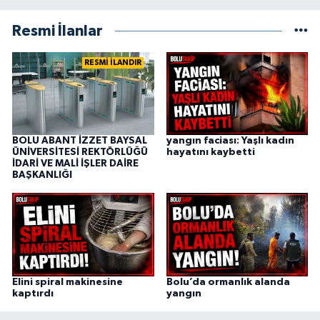
Resmi İlanlar
RESMİ İLANDIR
BOLU ABANT İZZET BAYSAL
yangın faciası: Yaşlı kadın
ÜNİVERSİTESİ REKTÖRLÜĞÜ
hayatını kaybetti
İDARİ VE MALİ İŞLER DAİRE
BAŞKANLIĞI
Elini spiral makinesine
Bolu’da ormanlık alanda
kaptırdı
yangın