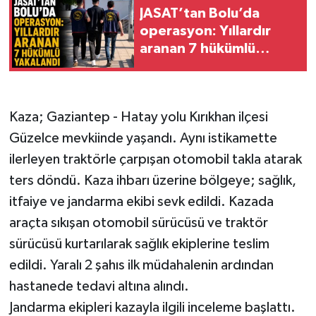
JASAT’tan Bolu’da
operasyon: Yıllardır
aranan 7 hükümlü
yakalandı
Kaza; Gaziantep - Hatay yolu Kırıkhan ilçesi
Güzelce mevkiinde yaşandı. Aynı istikamette
ilerleyen traktörle çarpışan otomobil takla atarak
ters döndü. Kaza ihbarı üzerine bölgeye; sağlık,
itfaiye ve jandarma ekibi sevk edildi. Kazada
araçta sıkışan otomobil sürücüsü ve traktör
sürücüsü kurtarılarak sağlık ekiplerine teslim
edildi. Yaralı 2 şahıs ilk müdahalenin ardından
hastanede tedavi altına alındı.
Jandarma ekipleri kazayla ilgili inceleme başlattı.