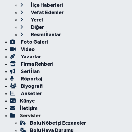
İlçe Haberleri
Vefat Edenler
Yerel
Diğer
Resmi İlanlar
Foto Galeri
Video
Yazarlar
Firma Rehberi
Seri İlan
Röportaj
Biyografi
Anketler
Künye
İletişim
Servisler
Bolu Nöbetçi Eczaneler
Bolu Hava Durumu