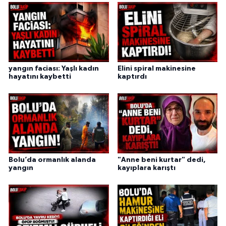
yangın faciası: Yaşlı kadın
Elini spiral makinesine
hayatını kaybetti
kaptırdı
Bolu’da ormanlık alanda
"Anne beni kurtar" dedi,
yangın
kayıplara karıştı