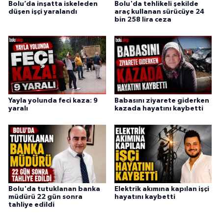
Bolu’da inşatta iskeleden
Bolu'da tehlikeli şekilde
düşen işçi yaralandı
araç kullanan sürücüye 24
bin 258 lira ceza
Yayla yolunda feci kaza: 9
Babasını ziyarete giderken
yaralı
kazada hayatını kaybetti
Bolu'da tutuklanan banka
Elektrik akımına kapılan işçi
müdürü 22 gün sonra
hayatını kaybetti
tahliye edildi