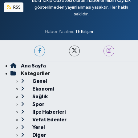
Bolu Takip Gazetesi olarak, haberlerimizin kaynak
RSS
gösterilmeden yayımlanması yasaktır. Her hakkı
saklıdır.
Haber Yazılımı:
TE Bilişim
Ana Sayfa
Kategoriler
Genel
Ekonomi
Sağlık
Spor
İlçe Haberleri
Vefat Edenler
Yerel
Diğer