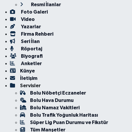
Resmi İlanlar
Foto Galeri
Video
Yazarlar
Firma Rehberi
Seri İlan
Röportaj
Biyografi
Anketler
Künye
İletişim
Servisler
Bolu Nöbetçi Eczaneler
Bolu Hava Durumu
Bolu Namaz Vakitleri
Bolu Trafik Yoğunluk Haritası
Süper Lig Puan Durumu ve Fikstür
Tüm Manşetler