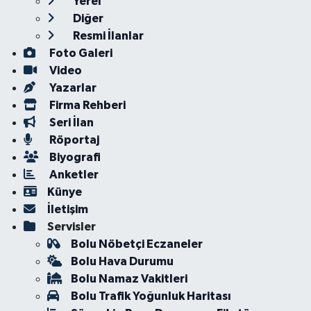
Yerel
Diğer
Resmi İlanlar
Foto Galeri
Video
Yazarlar
Firma Rehberi
Seri İlan
Röportaj
Biyografi
Anketler
Künye
İletişim
Servisler
Bolu Nöbetçi Eczaneler
Bolu Hava Durumu
Bolu Namaz Vakitleri
Bolu Trafik Yoğunluk Haritası