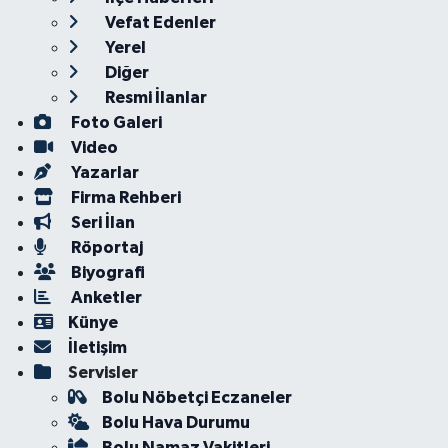
Vefat Edenler
Yerel
Diğer
Resmi İlanlar
Foto Galeri
Video
Yazarlar
Firma Rehberi
Seri İlan
Röportaj
Biyografi
Anketler
Künye
İletişim
Servisler
Bolu Nöbetçi Eczaneler
Bolu Hava Durumu
Bolu Namaz Vakitleri