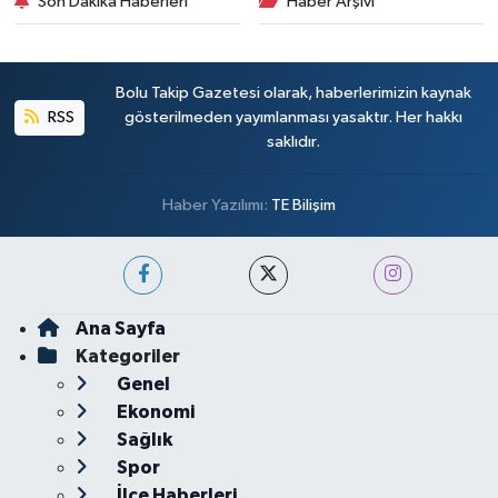
Son Dakika Haberleri
Haber Arşivi
Bolu Takip Gazetesi olarak, haberlerimizin kaynak
RSS
gösterilmeden yayımlanması yasaktır. Her hakkı
saklıdır.
Haber Yazılımı:
TE Bilişim
Ana Sayfa
Kategoriler
Genel
Ekonomi
Sağlık
Spor
İlçe Haberleri