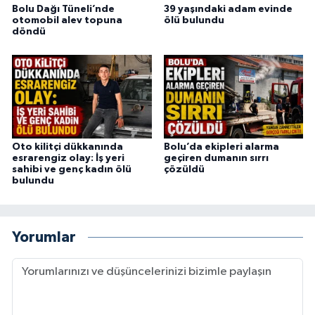
Bolu Dağı Tüneli’nde
39 yaşındaki adam evinde
otomobil alev topuna
ölü bulundu
döndü
Oto kilitçi dükkanında
Bolu’da ekipleri alarma
esrarengiz olay: İş yeri
geçiren dumanın sırrı
sahibi ve genç kadın ölü
çözüldü
bulundu
Yorumlar