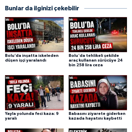
Bunlar da ilginizi çekebilir
Bolu’da inşatta iskeleden
Bolu'da tehlikeli şekilde
düşen işçi yaralandı
araç kullanan sürücüye 24
bin 258 lira ceza
Yayla yolunda feci kaza: 9
Babasını ziyarete giderken
yaralı
kazada hayatını kaybetti