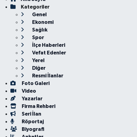
Kategoriler
Genel
Ekonomi
Sağlık
Spor
İlçe Haberleri
Vefat Edenler
Yerel
Diğer
Resmi İlanlar
Foto Galeri
Video
Yazarlar
Firma Rehberi
Seri İlan
Röportaj
Biyografi
Anketler