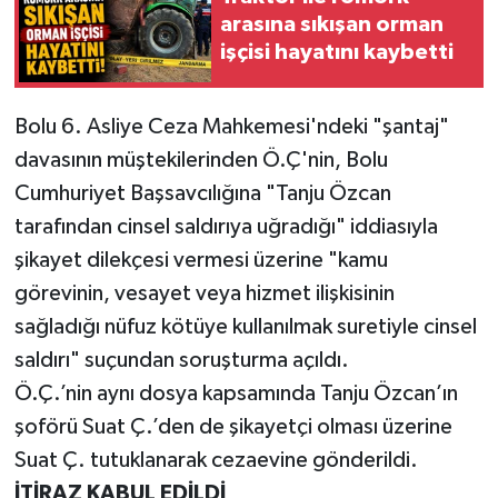
arasına sıkışan orman
işçisi hayatını kaybetti
Bolu 6. Asliye Ceza Mahkemesi'ndeki "şantaj"
davasının müştekilerinden Ö.Ç'nin, Bolu
Cumhuriyet Başsavcılığına "Tanju Özcan
tarafından cinsel saldırıya uğradığı" iddiasıyla
şikayet dilekçesi vermesi üzerine "kamu
görevinin, vesayet veya hizmet ilişkisinin
sağladığı nüfuz kötüye kullanılmak suretiyle cinsel
saldırı" suçundan soruşturma açıldı.
Ö.Ç.’nin aynı dosya kapsamında Tanju Özcan’ın
şoförü Suat Ç.’den de şikayetçi olması üzerine
Suat Ç. tutuklanarak cezaevine gönderildi.
İTİRAZ KABUL EDİLDİ