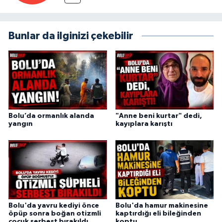
Bunlar da ilginizi çekebilir
Bolu’da ormanlık alanda
"Anne beni kurtar" dedi,
yangın
kayıplara karıştı
Bolu'da yavru kediyi önce
Bolu'da hamur makinesine
öpüp sonra boğan otizmli
kaptırdığı eli bileğinden
çocuk serbest bırakıldı
koptu