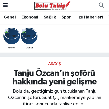
Genel
Ekonomi
Sağlık
Spor
İlçe Haberleri
Genel
Genel
ASAYIŞ
Tanju Özcan’ın şoförü
hakkında yeni gelişme
Bolu’da, geçtiğimiz gün tutuklanan Tanju
Özcan’ın şoförü Suat Ç., mahkemeye yapılan
itiraz sonucunda tahliye edildi.