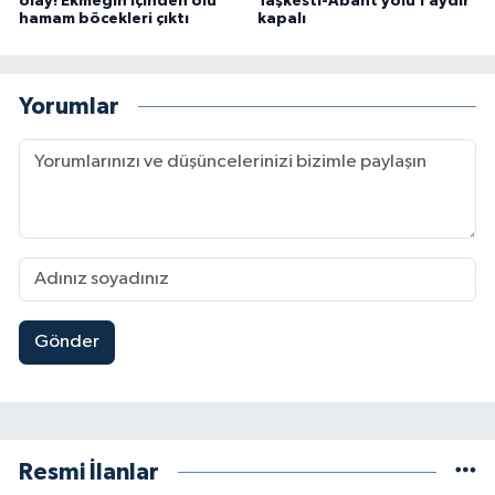
olay! Ekmeğin içinden ölü
Taşkesti-Abant yolu 1 aydır
hamam böcekleri çıktı
kapalı
Yorumlar
Gönder
Resmi İlanlar