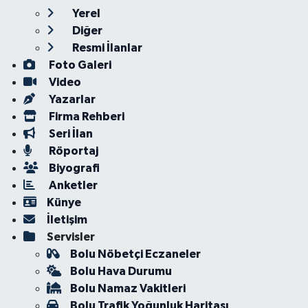
Yerel
Diğer
Resmi İlanlar
Foto Galeri
Video
Yazarlar
Firma Rehberi
Seri İlan
Röportaj
Biyografi
Anketler
Künye
İletişim
Servisler
Bolu Nöbetçi Eczaneler
Bolu Hava Durumu
Bolu Namaz Vakitleri
Bolu Trafik Yoğunluk Haritası