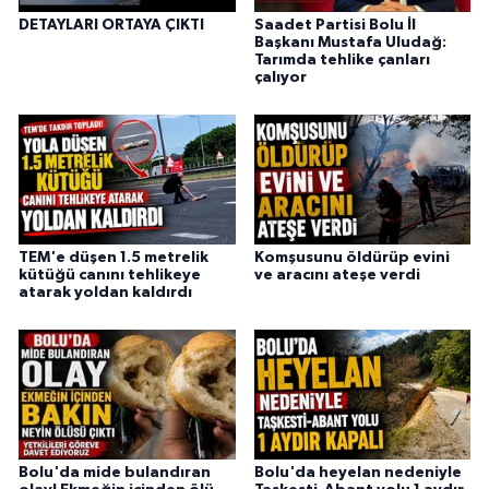
DETAYLARI ORTAYA ÇIKTI
Saadet Partisi Bolu İl
Başkanı Mustafa Uludağ:
Tarımda tehlike çanları
çalıyor
TEM'e düşen 1.5 metrelik
Komşusunu öldürüp evini
kütüğü canını tehlikeye
ve aracını ateşe verdi
atarak yoldan kaldırdı
Bolu'da mide bulandıran
Bolu'da heyelan nedeniyle