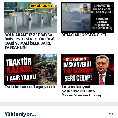
RESMİ İLANDIR
BOLU ABANT İZZET BAYSAL
DETAYLARI ORTAYA ÇIKTI
ÜNİVERSİTESİ REKTÖRLÜĞÜ
İDARİ VE MALİ İŞLER DAİRE
BAŞKANLIĞI
Traktör kazası: 1 ağır yaralı
Bolu belediyesi
başkanvekili Tuna
Özcan'dan sert cevap
Yükleniyor...