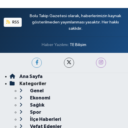
Bolu Takip Gazetesi olarak, haberlerimizin kaynak
RSS
gösterilmeden yayımlanması yasaktır. Her hakkı
saklıdır.
Haber Yazılımı:
TE Bilişim
Ana Sayfa
Kategoriler
Genel
Ekonomi
Sağlık
Spor
İlçe Haberleri
Vefat Edenler