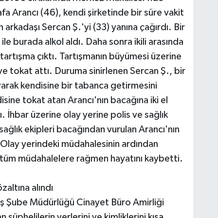
 Arancı (46), kendi şirketinde bir süre vakit
arkadaşı Sercan Ş.'yi (33) yanına çağırdı. Bir
ile burada alkol aldı. Daha sonra ikili arasında
tartışma çıktı. Tartışmanın büyümesi üzerine
e tokat attı. Duruma sinirlenen Sercan Ş., bir
arak kendisine bir tabanca getirmesini
sine tokat atan Arancı'nın bacağına iki el
ı. İhbar üzerine olay yerine polis ve sağlık
 sağlık ekipleri bacağından vurulan Arancı'nın
 Olay yerindeki müdahalesinin ardından
n tüm müdahalelere rağmen hayatını kaybetti.
özaltına alındı
yiş Şube Müdürlüğü Cinayet Büro Amirliği
 şüphelilerin yerlerini ve kimliklerini kısa