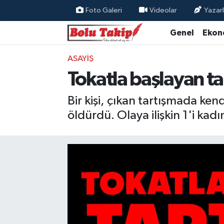
Foto Galeri
Videolar
Yazarl
Genel
Ekon
ASAYIŞ
Tokatla başlayan tar
Bir kişi, çıkan tartışmada ken
öldürdü. Olaya ilişkin 1'i kad