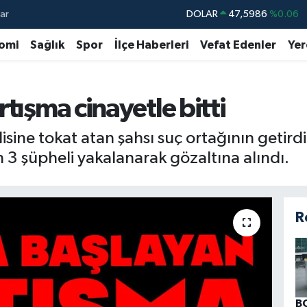
ar
DOLAR
47,5986
%0.06
EURO
55,0700
%0.1
omi
Sağlık
Spor
İlçe Haberleri
Vefat Edenler
Yer
STERLİN
64,2438
%0.21
GRAM ALTIN
6518.23
%0.39
tışma cinayetle bitti
BİST100
13.768
%48
disine tokat atan şahsı suç ortağının getir
BITCOIN
64.602,05
%0.69
ın 3 şüpheli yakalanarak gözaltına alındı.
R
B