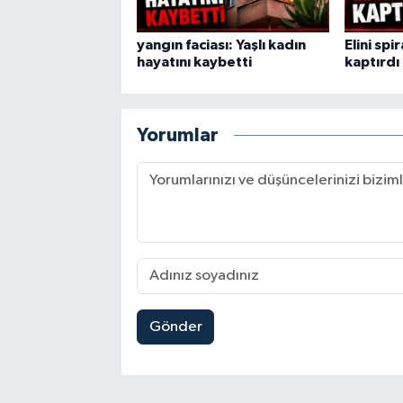
yangın faciası: Yaşlı kadın
Elini spi
hayatını kaybetti
kaptırdı
Yorumlar
Gönder