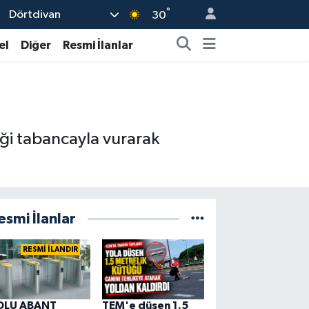
°
Dörtdivan
30
el
Diğer
Resmi İlanlar
diği tabancayla vurarak
esmi İlanlar
RESMİ İLANDIR
OLU ABANT
TEM'e düşen 1.5