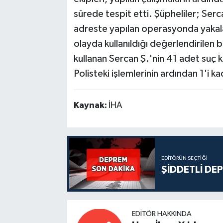
sürede tespit etti. Şüpheliler; Serc
adreste yapılan operasyonda yakala
olayda kullanıldığı değerlendirilen b
kullanan Sercan Ş.'nin 41 adet suç 
Polisteki işlemlerinin ardından 1'i ka
Kaynak:
İHA
EDITÖRÜN SEÇTIĞI
ŞİDDETLİ DE
EDITÖR HAKKINDA