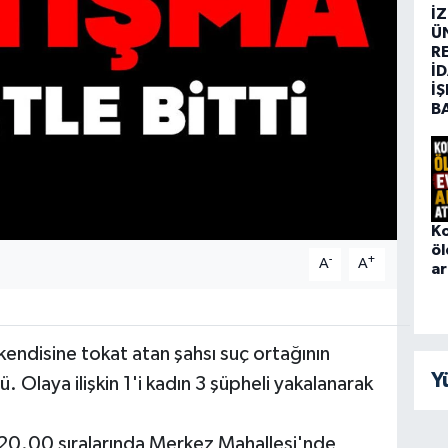
İ
Ü
R
İD
İŞ
B
K
öl
-
+
A
A
ar
 kendisine tokat atan şahsı suç ortağının
Y
 Olaya ilişkin 1'i kadın 3 şüpheli yakalanarak
20.00 sıralarında Merkez Mahallesi'nde