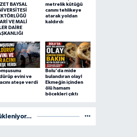
ZZET BAYSAL
metrelik kütüğü
NİVERSİTESİ
canını tehlikeye
EKTÖRLÜĞÜ
atarak yoldan
ARİ VE MALİ
kaldırdı
LER DAİRE
AŞKANLIĞI
omşusunu
Bolu'da mide
dürüp evini ve
bulandıran olay!
acını ateşe verdi
Ekmeğin içinden
ölü hamam
böcekleri çıktı
ükleniyor...