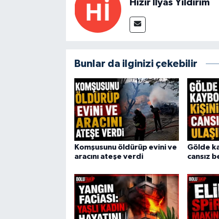
Hızır İlyas Yıldırım
Bunlar da ilginizi çekebilir
Komşusunu öldürüp evini ve
Gölde ka
aracını ateşe verdi
cansız b