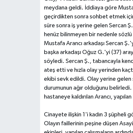
meydana geldi. İddiaya göre Mustafa
geçirdikten sonra sohbet etmek için 
süre sonra iş yerine gelen Sercan Ş. 
henüz bilinmeyen bir nedenle sözlü 
Mustafa Arancı arkadaşı Sercan Ş.'y
başka arkadaşı Oğuz G.'yi (37) aray
söyledi. Sercan Ş., tabancayla kendi
ateş etti ve hızla olay yerinden kaçt
ekibi sevk edildi. Olay yerine gelen
durumunun ağır olduğunu belirledi.
hastaneye kaldırılan Arancı, yapıla
Cinayete ilişkin 1'i kadın 3 şüpheli g
Olayın faillerinin peşine düşen Asa
ekipleri, yapılan çalışmaların ardından