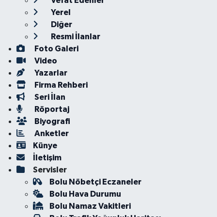
Vefat Edenler
Yerel
Diğer
Resmi İlanlar
Foto Galeri
Video
Yazarlar
Firma Rehberi
Seri İlan
Röportaj
Biyografi
Anketler
Künye
İletişim
Servisler
Bolu Nöbetçi Eczaneler
Bolu Hava Durumu
Bolu Namaz Vakitleri