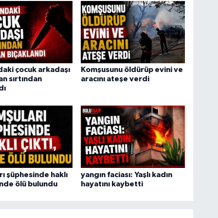
daki çocuk arkadaşı
Komşusunu öldürüp evini ve
an sırtından
aracını ateşe verdi
dı
ı şüphesinde haklı
yangın faciası: Yaşlı kadın
vinde ölü bulundu
hayatını kaybetti