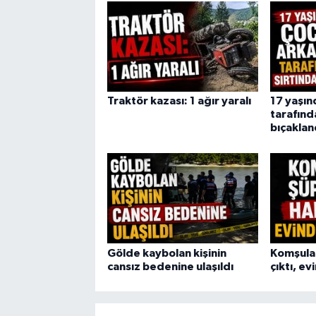
Traktör kazası: 1 ağır yaralı
17 yaşın
tarafınd
bıçaklan
Gölde kaybolan kişinin
Komşular
cansız bedenine ulaşıldı
çıktı, e