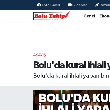
Foto Galeri
Videolar
Yazarl
Genel
Ekon
ASAYIŞ
Bolu'da kural ihlal
Bolu'da kural ihlali yapan bi