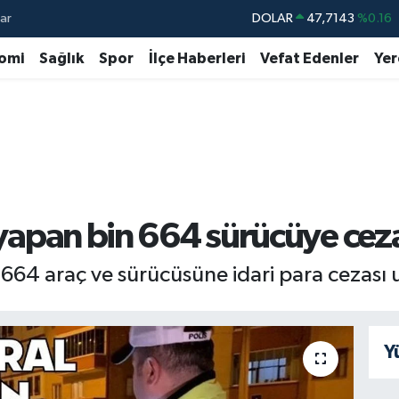
ar
DOLAR
47,7143
%0.16
EURO
55,0317
%-0.02
omi
Sağlık
Spor
İlçe Haberleri
Vefat Edenler
Yer
STERLİN
64,2463
%0.07
GRAM ALTIN
6510.40
%0.45
BİST100
13.799
%70
BITCOIN
64.225,61
%-0.63
i yapan bin 664 sürücüye cez
n 664 araç ve sürücüsüne idari para cezası
Y