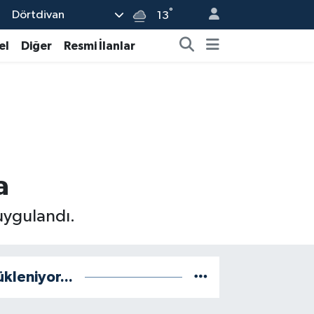
°
Dörtdivan
13
el
Diğer
Resmi İlanlar
a
 uygulandı.
ükleniyor...