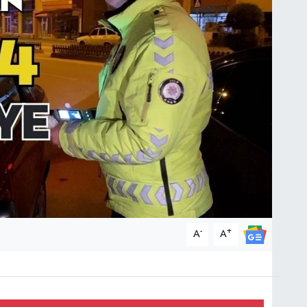
-
+
A
A