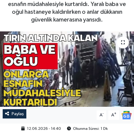
esnafın müdahalesiyle kurtarıldı. Yaralı baba ve
oğul hastaneye kaldırılırken o anlar dükkanın
güvenlik kamerasına yansıdı.
Paylaş
-
+
A
A
12.06.2026 - 14:40
Okunma Süresi: 1 Dk