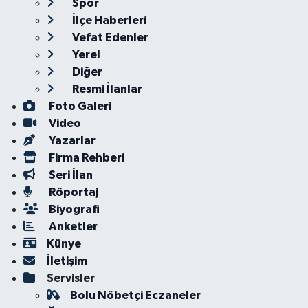
Spor
İlçe Haberleri
Vefat Edenler
Yerel
Diğer
Resmi İlanlar
Foto Galeri
Video
Yazarlar
Firma Rehberi
Seri İlan
Röportaj
Biyografi
Anketler
Künye
İletişim
Servisler
Bolu Nöbetçi Eczaneler