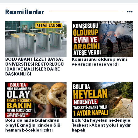
Resmi İlanlar
RESMİ İLANDIR
BOLU ABANT İZZET BAYSAL
Komşusunu öldürüp evini
ÜNİVERSİTESİ REKTÖRLÜĞÜ
ve aracını ateşe verdi
İDARİ VE MALİ İŞLER DAİRE
BAŞKANLIĞI
Bolu'da mide bulandıran
Bolu'da heyelan nedeniyle
olay! Ekmeğin içinden ölü
Taşkesti-Abant yolu 1 aydır
hamam böcekleri çıktı
kapalı