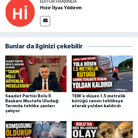
EDITÖR HAKKINDA
Hızır İlyas Yıldırım
Bunlar da ilginizi çekebilir
Saadet Partisi Bolu İl
TEM'e düşen 1.5 metrelik
Başkanı Mustafa Uludağ:
kütüğü canını tehlikeye
Tarımda tehlike çanları
atarak yoldan kaldırdı
çalıyor