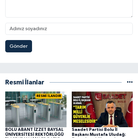
Gönder
Resmi İlanlar
RESMİ İLANDIR
BOLU ABANT İZZET BAYSAL
Saadet Partisi Bolu İl
ÜNİVERSİTESİ REKTÖRLÜĞÜ
Başkanı Mustafa Uludağ: