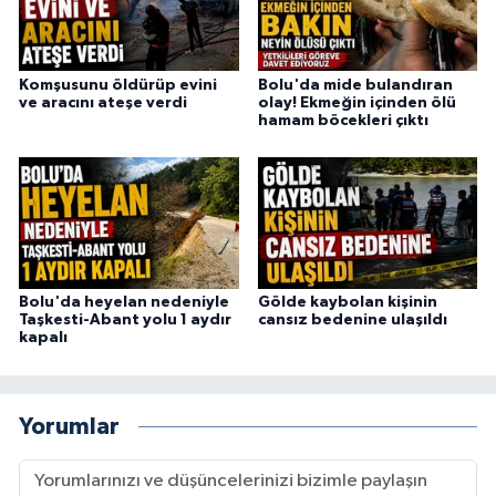
Komşusunu öldürüp evini
Bolu'da mide bulandıran
ve aracını ateşe verdi
olay! Ekmeğin içinden ölü
hamam böcekleri çıktı
Bolu'da heyelan nedeniyle
Gölde kaybolan kişinin
Taşkesti-Abant yolu 1 aydır
cansız bedenine ulaşıldı
kapalı
Yorumlar