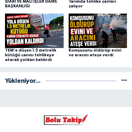
İDARİ VE MALİ İŞLER DAİRE
Tarımda tehlike çanları
BAŞKANLIĞI
çalıyor
TEM'e düşen 1.5 metrelik
Komşusunu öldürüp evini
kütüğü canını tehlikeye
ve aracını ateşe verdi
atarak yoldan kaldırdı
Yükleniyor...