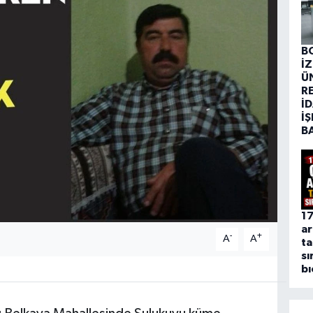
B
İ
Ü
R
İD
İŞ
B
17
ar
-
+
A
A
ta
sı
bı