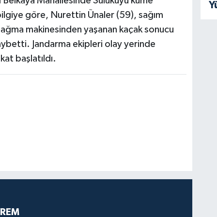
lı Belkaya Mahallesinde Sulukuyu küme
Y
ilgiye göre, Nurettin Ünaler (59), sağım
üt sağma makinesinden yaşanan kaçak sonucu
kaybetti. Jandarma ekipleri olay yerinde
kat başlatıldı.
PREM