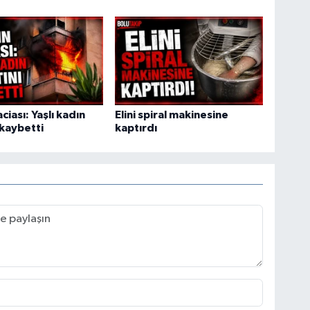
ciası: Yaşlı kadın
Elini spiral makinesine
 kaybetti
kaptırdı