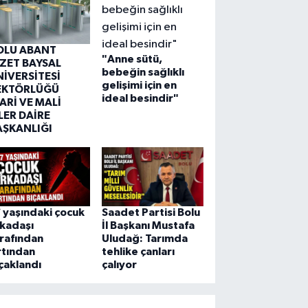
OLU ABANT
"Anne sütü,
ZZET BAYSAL
bebeğin sağlıklı
NİVERSİTESİ
gelişimi için en
EKTÖRLÜĞÜ
ideal besindir"
ARİ VE MALİ
LER DAİRE
AŞKANLIĞI
 yaşındaki çocuk
Saadet Partisi Bolu
kadaşı
İl Başkanı Mustafa
rafından
Uludağ: Tarımda
rtından
tehlike çanları
çaklandı
çalıyor