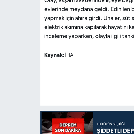
Olay, akşam saatlerinde ilçeye bağ
evlerinde meydana geldi. Edinilen b
yapmak için ahıra girdi. Ünaler, s
elektrik akımına kapılarak hayatını 
inceleme yaparken, olayla ilgili tahki
Kaynak:
İHA
EDITÖRÜN SEÇTIĞI
ŞİDDETLİ DE