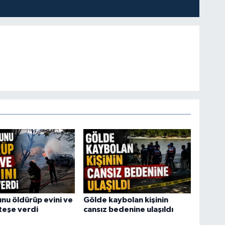
u öldürüp evini ve
Gölde kaybolan kişinin
ateşe verdi
cansız bedenine ulaşıldı