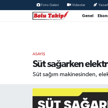
Foto Galeri
Videolar
Yazarl
Genel
Ekon
ASAYIŞ
Süt sağarken elektr
Süt sağım makinesinden, elektr