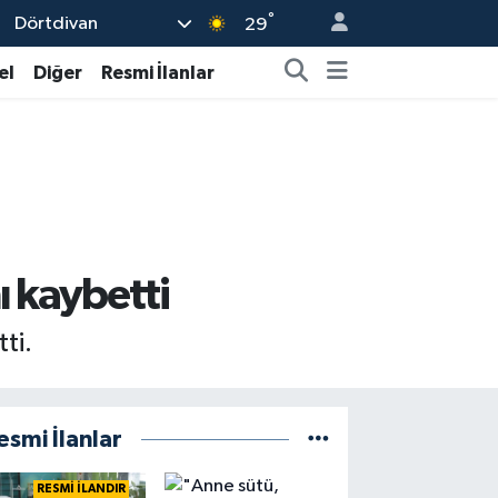
°
Dörtdivan
29
el
Diğer
Resmi İlanlar
ı kaybetti
ti.
esmi İlanlar
RESMİ İLANDIR