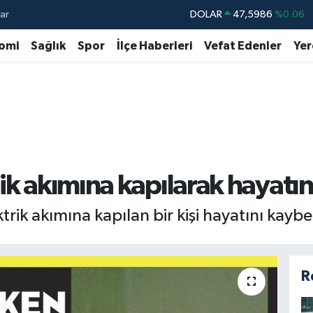
ar
DOLAR
47,5986
%0.06
EURO
55,0700
%0.1
omi
Sağlık
Spor
İlçe Haberleri
Vefat Edenler
Yer
STERLİN
64,2438
%0.21
GRAM ALTIN
6513.94
%0.32
BİST100
13.768
%48
BITCOIN
64.602,05
%0.69
ik akımına kapılarak hayatın
ik akımına kapılan bir kişi hayatını kaybet
R