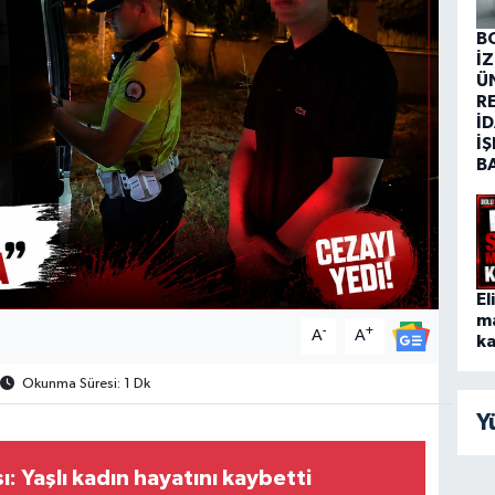
B
İ
Ü
R
İD
İŞ
B
El
m
-
+
A
A
ka
Okunma Süresi: 1 Dk
Y
ı: Yaşlı kadın hayatını kaybetti