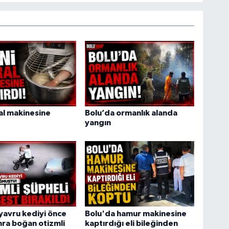
ral makinesine
Bolu’da ormanlık alanda
yangın
yavru kediyi önce
Bolu'da hamur makinesine
ra boğan otizmli
kaptırdığı eli bileğinden