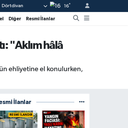
°
Dörtdivan
16
el
Diğer
Resmi İlanlar
ı: "Aklım hâlâ
ün ehliyetine el konulurken,
esmi İlanlar
RESMİ İLANDIR