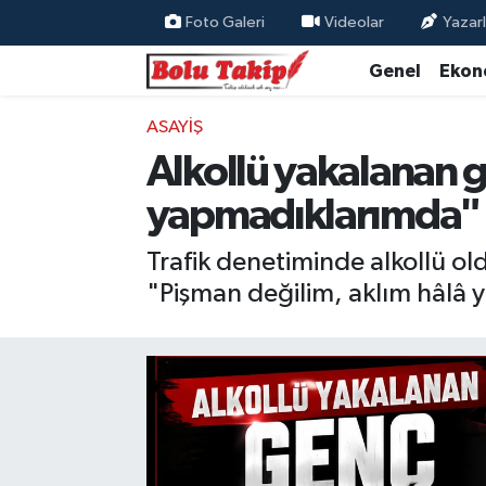
Foto Galeri
Videolar
Yazarl
Genel
Ekon
ASAYIŞ
Alkollü yakalanan g
yapmadıklarımda"
Trafik denetiminde alkollü ol
"Pişman değilim, aklım hâlâ y