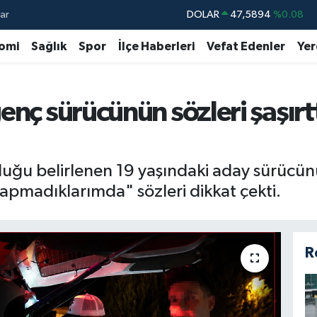
ar
DOLAR
47,5894
%0.08
EURO
55,0398
%-0.02
omi
Sağlık
Spor
İlçe Haberleri
Vefat Edenler
Yer
STERLİN
64,1581
%0.16
GRAM ALTIN
6508.83
%4.44
enç sürücünün sözleri şaşırtt
BİST100
13.703
%11
BITCOIN
64.927,78
%1.32
duğu belirlenen 19 yaşındaki aday sürücün
apmadıklarımda" sözleri dikkat çekti.
R