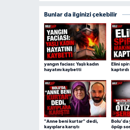
Bunlar da ilginizi çekebilir
yangın faciası: Yaşlı kadın
Elini spi
hayatını kaybetti
kaptırdı
"Anne beni kurtar" dedi,
Bolu'da 
kayıplara karıştı
öpüp son