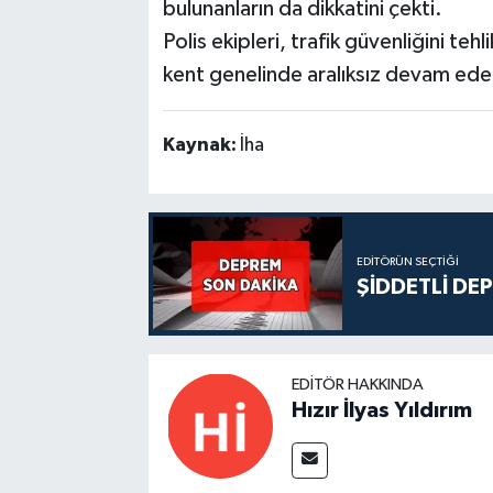
bulunanların da dikkatini çekti.
Polis ekipleri, trafik güvenliğini te
kent genelinde aralıksız devam edec
Kaynak:
İha
EDITÖRÜN SEÇTIĞI
ŞİDDETLİ DE
EDITÖR HAKKINDA
Hızır İlyas Yıldırım