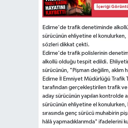
İçeriği Görünt
Edirne'de trafik denetiminde alkoll
sürücünün ehliyetine el konulurken,
sözleri dikkat çekti.
Edirne'de trafik polislerinin deneti
alkollü olduğu tespit edildi. Ehliye
sürücünün, "Pişman değilim, aklım h
Edirne İl Emniyet Müdürlüğü Trafik
tarafından gerçekleştirilen trafik v
aday sürücünün yapılan kontrolde al
sürücünün ehliyetine el konulurken, 
sırasında genç sürücü muhabirin piş
hâlâ yapmadıklarımda" ifadelerini k