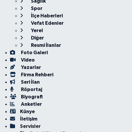
Sağlık
Spor
İlçe Haberleri
Vefat Edenler
Yerel
Diğer
Resmi İlanlar
Foto Galeri
Video
Yazarlar
Firma Rehberi
Seri İlan
Röportaj
Biyografi
Anketler
Künye
İletişim
Servisler