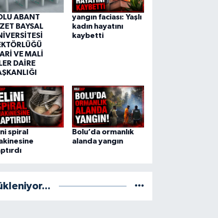
OLU ABANT
yangın faciası: Yaşlı
ZZET BAYSAL
kadın hayatını
NİVERSİTESİ
kaybetti
EKTÖRLÜĞÜ
ARİ VE MALİ
LER DAİRE
AŞKANLIĞI
ini spiral
Bolu’da ormanlık
akinesine
alanda yangın
ptırdı
ükleniyor...