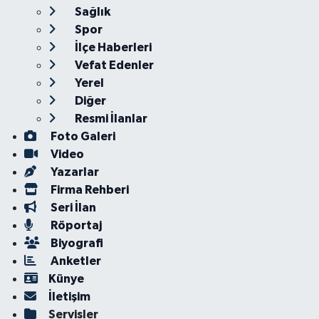
Sağlık
Spor
İlçe Haberleri
Vefat Edenler
Yerel
Diğer
Resmi İlanlar
Foto Galeri
Video
Yazarlar
Firma Rehberi
Seri İlan
Röportaj
Biyografi
Anketler
Künye
İletişim
Servisler