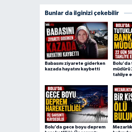
Bunlar da ilginizi çekebilir
Babasını ziyarete giderken
Bolu'da 
kazada hayatını kaybetti
müdürü 
tahliye e
Bolu’da gece boyu deprem
Mezarlıkt