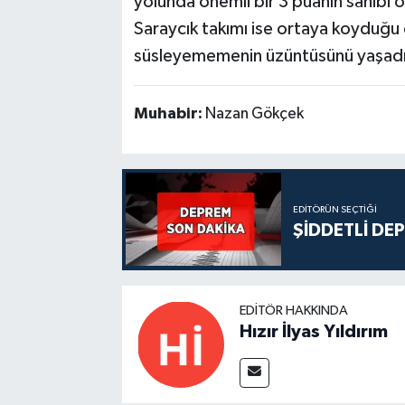
yolunda önemli bir 3 puanın sahibi o
Saraycık takımı ise ortaya koyduğu 
süsleyememenin üzüntüsünü yaşadı
Muhabir:
Nazan Gökçek
EDITÖRÜN SEÇTIĞI
ŞİDDETLİ DE
EDITÖR HAKKINDA
Hızır İlyas Yıldırım