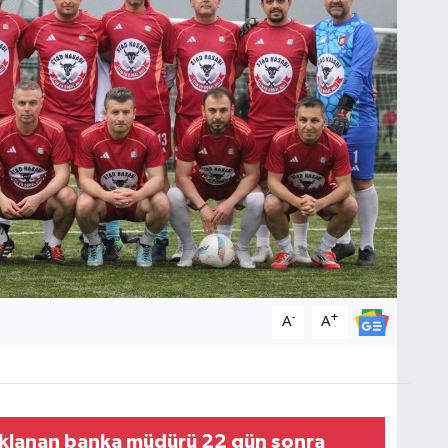
-
+
A
A
uklanan banka müdürü 22 gün sonra