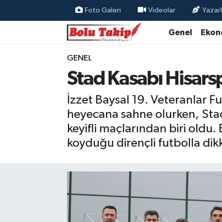
Foto Galeri
Videolar
Yazarl
Genel
Ekon
GENEL
Stad Kasabı Hisarsp
İzzet Baysal 19. Veteranlar 
heyecana sahne olurken, Sta
keyifli maçlarından biri old
koyduğu dirençli futbolla dikk