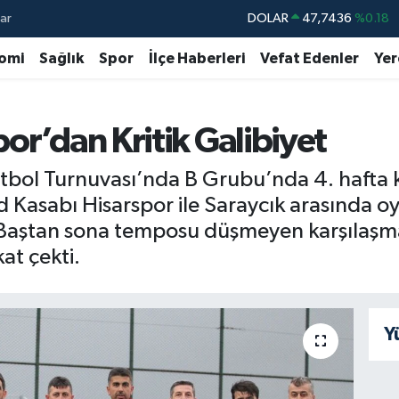
ar
DOLAR
47,7436
%0.18
EURO
55,2510
%0.32
omi
Sağlık
Spor
İlçe Haberleri
Vefat Edenler
Yer
STERLİN
64,4811
%0.38
GRAM ALTIN
6660.55
%0.03
or’dan Kritik Galibiyet
BİST100
13.779
%-14
Futbol Turnuvası’nda B Grubu’nda 4. hafta 
BITCOIN
64.944,08
%-0.18
d Kasabı Hisarspor ile Saraycık arasında
u. Baştan sona temposu düşmeyen karşılaşm
at çekti.
Y