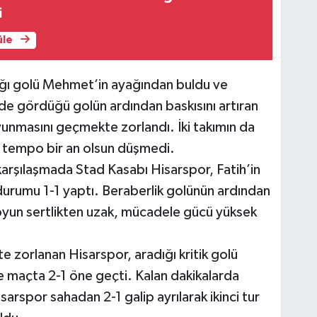
i
üle
dığı golü Mehmet’in ayağından buldu ve
e gördüğü golün ardından baskısını artıran
vunmasını geçmekte zorlandı. İki takımın da
e tempo bir an olsun düşmedi.
arşılaşmada Stad Kasabı Hisarspor, Fatih’in
durumu 1-1 yaptı. Beraberlik golünün ardından
en oyun sertlikten uzak, mücadele gücü yüksek
 zorlanan Hisarspor, aradığı kritik golü
e maçta 2-1 öne geçti. Kalan dakikalarda
rspor sahadan 2-1 galip ayrılarak ikinci tur