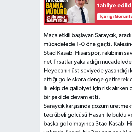
tahliye edild
İçeriği Görünt
Maça etkili başlayan Saraycık, ara
mücadelede 1-0 öne geçti. Kalesind
Stad Kasabı Hisarspor, rakibinin sa
net fırsatlar yakaladığı mücadeled
Heyecanın üst seviyede yaşandığı k
attığı golle skora denge getirerek 
iki ekip de galibiyet için risk alırk
bir şekilde devam etti.
Saraycık karşısında çözüm üretmekte
tecrübeli golcüsü Hasan ile buldu v
başka gol olmayınca Stad Kasabı Hisa