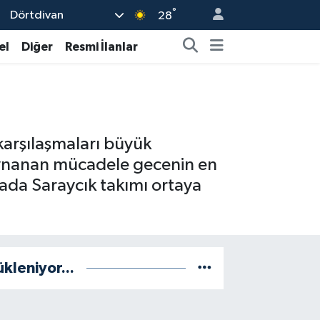
°
Dörtdivan
28
el
Diğer
Resmi İlanlar
karşılaşmaları büyük
 oynanan mücadele gecenin en
ada Saraycık takımı ortaya
ükleniyor...