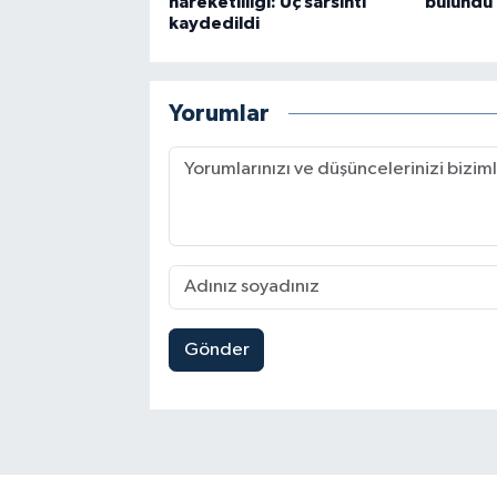
hareketliliği: Üç sarsıntı
bulundu
kaydedildi
Yorumlar
Gönder