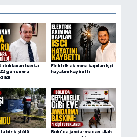
tutuklanan banka
Elektrik akımına kapılan işçi
22 gün sonra
hayatını kaybetti
dildi
a bir kişi ölü
Bolu’da jandarmadan silah