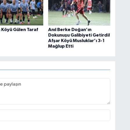
 Köyü Gülen Taraf
Anıl Berke Doğan’ın
Dokunuşu Galibiyeti Getirdi!
Afşar Köyü Musluklar’ı 3-1
Mağlup Etti