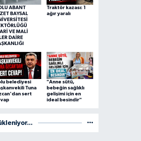
OLU ABANT
Traktör kazası: 1
ZZET BAYSAL
ağır yaralı
NİVERSİTESİ
EKTÖRLÜĞÜ
ARİ VE MALİ
LER DAİRE
AŞKANLIĞI
lu belediyesi
"Anne sütü,
şkanvekili Tuna
bebeğin sağlıklı
zcan'dan sert
gelişimi için en
evap
ideal besindir"
ükleniyor...