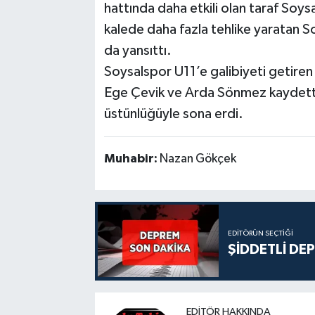
hattında daha etkili olan taraf Soysa
kalede daha fazla tehlike yaratan S
da yansıttı.
Soysalspor U11’e galibiyeti getire
Ege Çevik ve Arda Sönmez kaydetti
üstünlüğüyle sona erdi.
Muhabir:
Nazan Gökçek
EDITÖRÜN SEÇTIĞI
ŞİDDETLİ DE
EDITÖR HAKKINDA