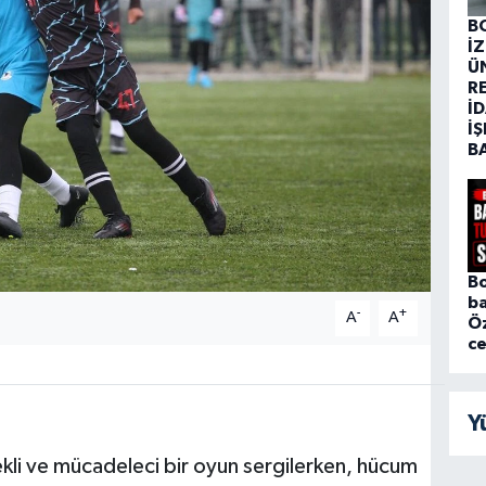
B
İ
Ü
R
İD
İŞ
B
Bo
ba
-
+
A
A
Ö
c
Y
ekli ve mücadeleci bir oyun sergilerken, hücum