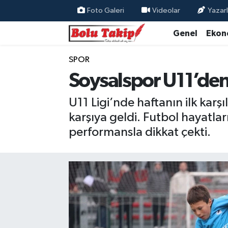
Foto Galeri
Videolar
Yazarl
Genel
Ekon
SPOR
Soysalspor U11’den
U11 Ligi’nde haftanın ilk karş
karşıya geldi. Futbol hayatla
performansla dikkat çekti.