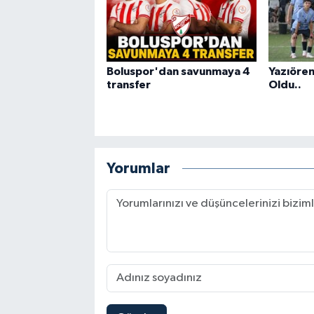
Boluspor'dan savunmaya 4
Yazıören
transfer
Oldu..
Yorumlar