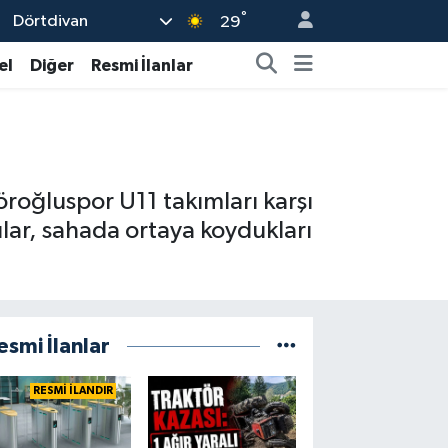
°
Dörtdivan
29
el
Diğer
Resmi İlanlar
öroğluspor U11 takımları karşı
ular, sahada ortaya koydukları
esmi İlanlar
RESMİ İLANDIR