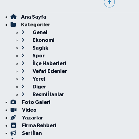
Ana Sayfa
Kategoriler
Genel
Ekonomi
Sağlık
Spor
İlçe Haberleri
Vefat Edenler
Yerel
Diğer
Resmi İlanlar
Foto Galeri
Video
Yazarlar
Firma Rehberi
Seri İlan