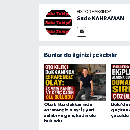
EDITÖR HAKKINDA
Sude KAHRAMAN
Bunlar da ilginizi çekebilir
Oto kilitçi dükkanında
Bolu’da 
esrarengiz olay: İş yeri
geçiren 
sahibi ve genç kadın ölü
çözüldü
bulundu