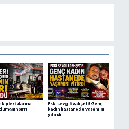
ekipleri alarma
Eski sevgili vahşeti! Genç
dumanın sırrı
kadın hastanede yaşamını
yitirdi