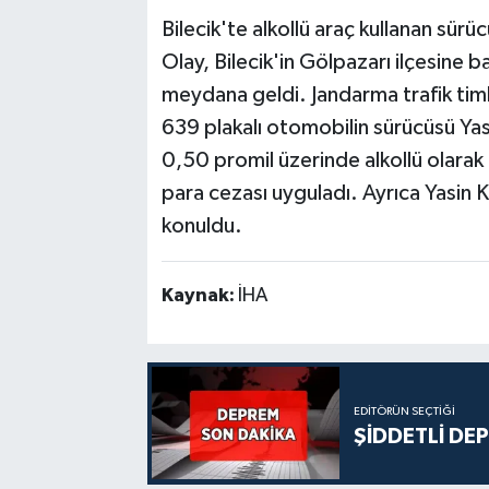
Bilecik'te alkollü araç kullanan sü
Olay, Bilecik'in Gölpazarı ilçesine
meydana geldi. Jandarma trafik tim
639 plakalı otomobilin sürücüsü Yasi
0,50 promil üzerinde alkollü olara
para cezası uyguladı. Ayrıca Yasin K.
konuldu.
Kaynak:
İHA
EDITÖRÜN SEÇTIĞI
ŞİDDETLİ DE