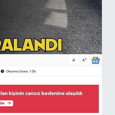
-
+
A
A
Okunma Süresi: 1 Dk
an kişinin cansız bedenine ulaşıldı
üle