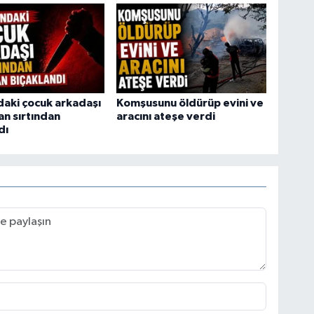
daki çocuk arkadaşı
Komşusunu öldürüp evini ve
an sırtından
aracını ateşe verdi
dı