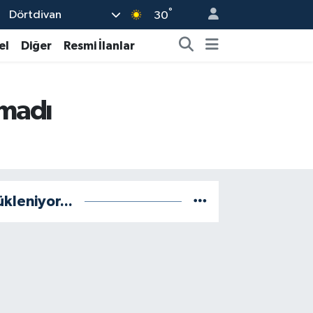
°
Dörtdivan
30
el
Diğer
Resmi İlanlar
amadı
ükleniyor...