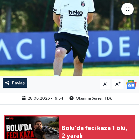
Paylaş
-
+
A
A
28.06.2026 - 19:54
Okunma Süresi: 1 Dk
Bolu’da feci kaza 1 ölü,
2 yaralı