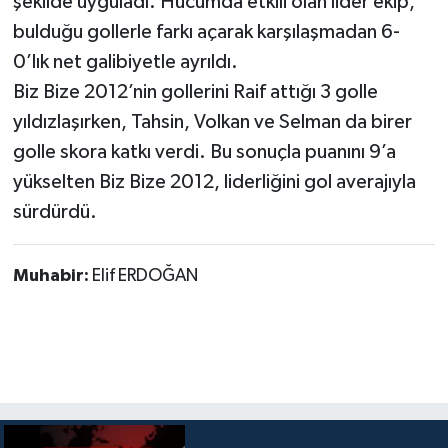
şekilde uyguladı. Hücumda etkili olan lider ekip,
bulduğu gollerle farkı açarak karşılaşmadan 6-
0’lık net galibiyetle ayrıldı.
Biz Bize 2012’nin gollerini Raif attığı 3 golle
yıldızlaşırken, Tahsin, Volkan ve Selman da birer
golle skora katkı verdi. Bu sonuçla puanını 9’a
yükselten Biz Bize 2012, liderliğini gol averajıyla
sürdürdü.
Muhabir:
Elif ERDOĞAN