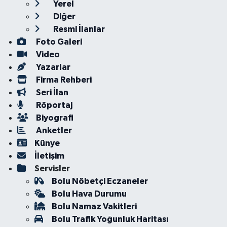
Yerel
Diğer
Resmi İlanlar
Foto Galeri
Video
Yazarlar
Firma Rehberi
Seri İlan
Röportaj
Biyografi
Anketler
Künye
İletişim
Servisler
Bolu Nöbetçi Eczaneler
Bolu Hava Durumu
Bolu Namaz Vakitleri
Bolu Trafik Yoğunluk Haritası