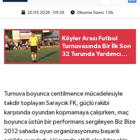
20.05.2026 - 09:26
Okunma Süresi: 1 Dk
Köyler Arası Futbol
Turnuvasında Bir İlk Son
32 Turunda Yardımcı
Hakem Uygulaması
Turnuva boyunca centilmence mücadelesiyle
takdir toplayan Saraycık FK, güçlü rakibi
karşısında oyundan kopmamaya çalışırken, maç
boyunca üstün bir performans sergileyen Biz Bize
2012 sahada oyun organizasyonunu başarılı