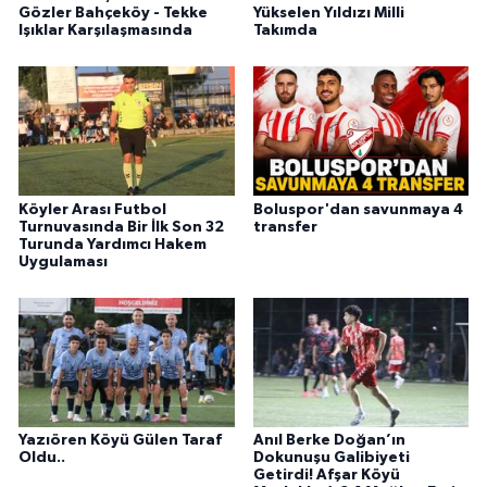
Gözler Bahçeköy - Tekke
Yükselen Yıldızı Milli
Işıklar Karşılaşmasında
Takımda
Köyler Arası Futbol
Boluspor'dan savunmaya 4
Turnuvasında Bir İlk Son 32
transfer
Turunda Yardımcı Hakem
Uygulaması
Yazıören Köyü Gülen Taraf
Anıl Berke Doğan’ın
Oldu..
Dokunuşu Galibiyeti
Getirdi! Afşar Köyü