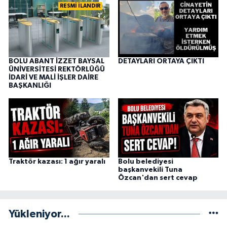
RESMİ İLANDIR
BOLU ABANT İZZET BAYSAL
DETAYLARI ORTAYA ÇIKTI
ÜNİVERSİTESİ REKTÖRLÜĞÜ
İDARİ VE MALİ İŞLER DAİRE
BAŞKANLIĞI
Traktör kazası: 1 ağır yaralı
Bolu belediyesi
başkanvekili Tuna
Özcan'dan sert cevap
Yükleniyor...