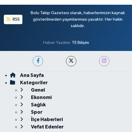
Bolu Takip Gazetesi olarak, haberlerimizin kaynak
RSS
gösterilmeden yayımlanması yasaktır. Her hakkı
saklıdır.
Haber Yazılımı:
TE Bilişim
Ana Sayfa
Kategoriler
Genel
Ekonomi
Sağlık
Spor
İlçe Haberleri
Vefat Edenler