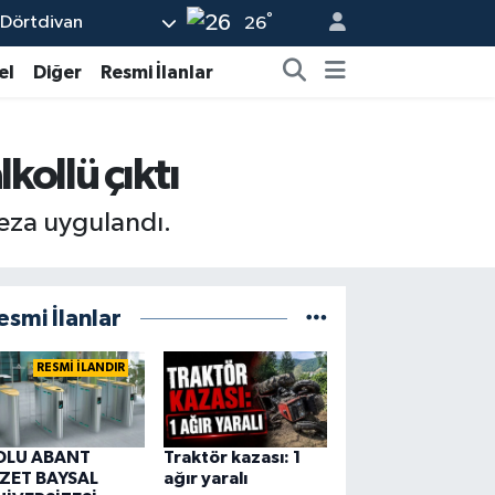
°
Dörtdivan
26
el
Diğer
Resmi İlanlar
kollü çıktı
ceza uygulandı.
esmi İlanlar
RESMİ İLANDIR
OLU ABANT
Traktör kazası: 1
ZZET BAYSAL
ağır yaralı