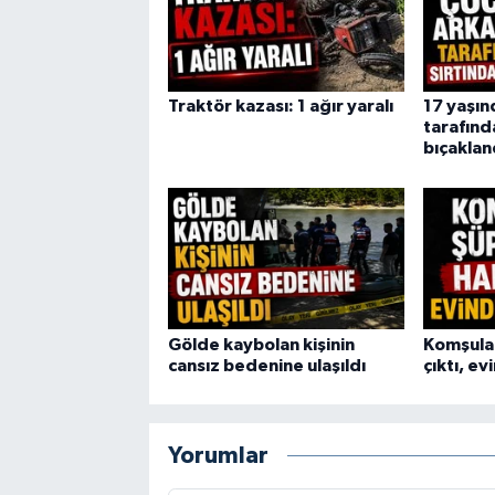
Traktör kazası: 1 ağır yaralı
17 yaşın
tarafınd
bıçaklan
Gölde kaybolan kişinin
Komşular
cansız bedenine ulaşıldı
çıktı, e
Yorumlar