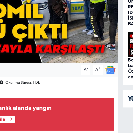
Ü
R
İD
İŞ
B
Bo
ba
-
+
A
A
Ö
c
Okunma Süresi: 1 Dk
Y
nlık alanda yangın
üle