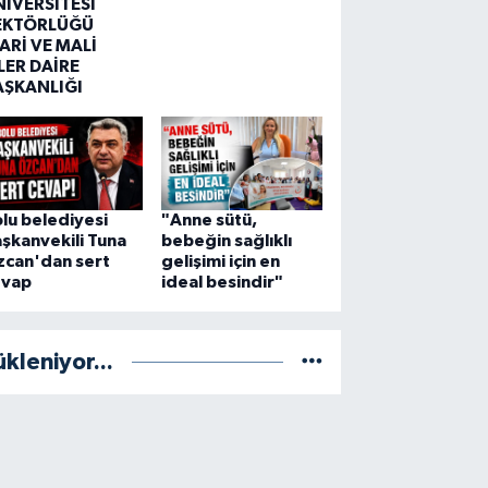
NİVERSİTESİ
EKTÖRLÜĞÜ
ARİ VE MALİ
LER DAİRE
AŞKANLIĞI
lu belediyesi
"Anne sütü,
şkanvekili Tuna
bebeğin sağlıklı
zcan'dan sert
gelişimi için en
evap
ideal besindir"
ükleniyor...