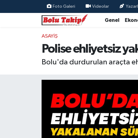
Foto Galeri
Videolar
Yazarl
Genel
Ekon
ASAYIŞ
Polise ehliyetsiz ya
Bolu'da durdurulan araçta ehli