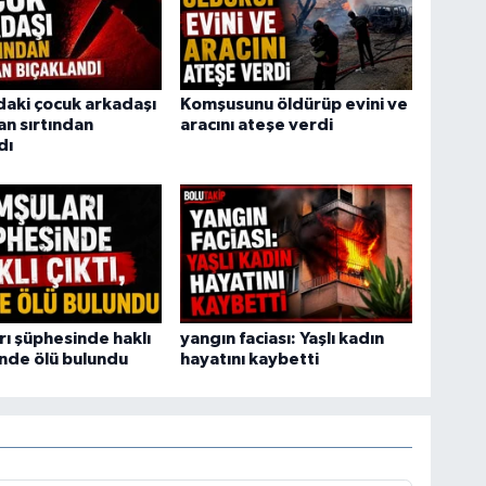
daki çocuk arkadaşı
Komşusunu öldürüp evini ve
an sırtından
aracını ateşe verdi
dı
ı şüphesinde haklı
yangın faciası: Yaşlı kadın
vinde ölü bulundu
hayatını kaybetti