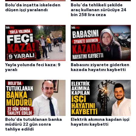
Bolu’da inşatta iskeleden
Bolu'da tehlikeli şekilde
düşen işçi yaralandı
araç kullanan sürücüye 24
bin 258 lira ceza
Yayla yolunda feci kaza: 9
Babasını ziyarete giderken
yaralı
kazada hayatını kaybetti
Bolu'da tutuklanan banka
Elektrik akımına kapılan işçi
müdürü 22 gün sonra
hayatını kaybetti
tahliye edildi