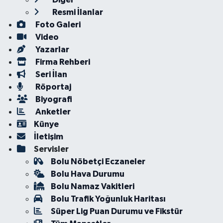
Resmi İlanlar
Foto Galeri
Video
Yazarlar
Firma Rehberi
Seri İlan
Röportaj
Biyografi
Anketler
Künye
İletişim
Servisler
Bolu Nöbetçi Eczaneler
Bolu Hava Durumu
Bolu Namaz Vakitleri
Bolu Trafik Yoğunluk Haritası
Süper Lig Puan Durumu ve Fikstür