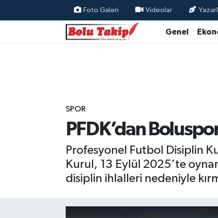
Foto Galeri
Videolar
Yazarl
Genel
Ekon
SPOR
PFDK’dan Boluspor
Profesyonel Futbol Disiplin Ku
Kurul, 13 Eylül 2025’te oyna
disiplin ihlalleri nedeniyle kır