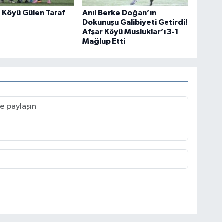
 Köyü Gülen Taraf
Anıl Berke Doğan’ın
Dokunuşu Galibiyeti Getirdi!
Afşar Köyü Musluklar’ı 3-1
Mağlup Etti