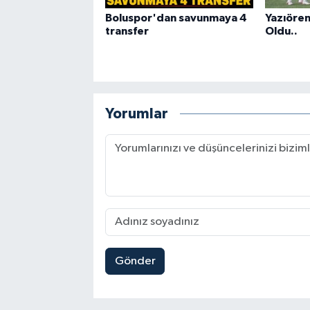
Boluspor'dan savunmaya 4
Yazıören
transfer
Oldu..
Yorumlar
Gönder