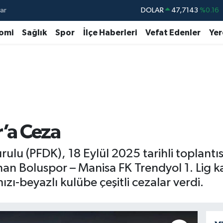
ar
DOLAR
47,7143
%0.16
EURO
55,0317
%-0.02
omi
Sağlık
Spor
İlçe Haberleri
Vefat Edenler
Yer
STERLİN
64,2463
%0.07
GRAM ALTIN
6510.40
%0.45
BİST100
13.799
%70
BITCOIN
64.225,61
%-0.63
’a Ceza
rulu (PFDK), 18 Eylül 2025 tarihli toplantıs
nan Boluspor – Manisa FK Trendyol 1. Lig 
mızı-beyazlı kulübe çeşitli cezalar verdi.