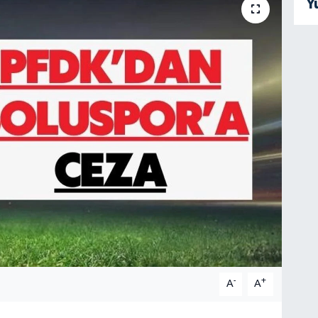
Y
-
+
A
A