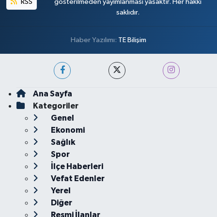
RSS
gösterilmeden yayımlanması yasaktır. Her hakkı
saklıdır.
Haber Yazılımı:
TE Bilişim
Ana Sayfa
Kategoriler
Genel
Ekonomi
Sağlık
Spor
İlçe Haberleri
Vefat Edenler
Yerel
Diğer
Resmi İlanlar